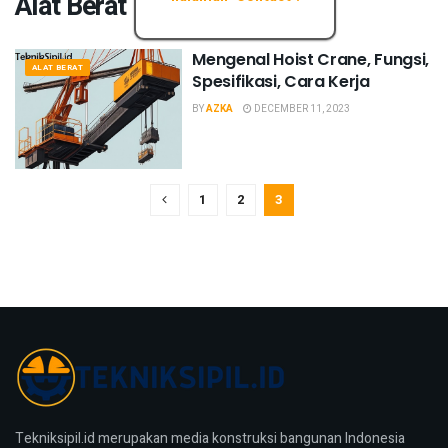
Alat Berat
Mengenal Hoist Crane, Fungsi,
ALAT BERAT
Spesifikasi, Cara Kerja
BY
AZKA
DECEMBER 11, 2023
1
2
3
Tekniksipil.id merupakan media konstruksi bangunan Indonesia