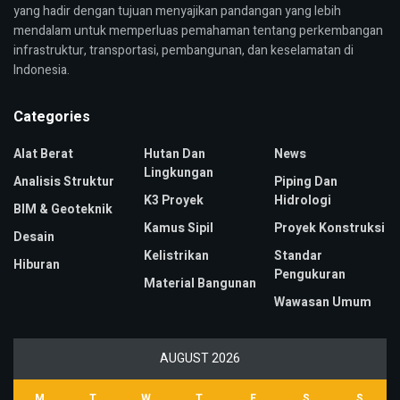
yang hadir dengan tujuan menyajikan pandangan yang lebih
mendalam untuk memperluas pemahaman tentang perkembangan
infrastruktur, transportasi, pembangunan, dan keselamatan di
Indonesia.
Categories
Alat Berat
Hutan Dan
News
Lingkungan
Analisis Struktur
Piping Dan
K3 Proyek
Hidrologi
BIM & Geoteknik
Kamus Sipil
Proyek Konstruksi
Desain
Kelistrikan
Standar
Hiburan
Pengukuran
Material Bangunan
Wawasan Umum
AUGUST 2026
M
T
W
T
F
S
S