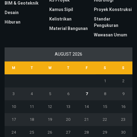
K3 Proyek
Hidrologi
BIM & Geoteknik
Kamus Sipil
Proyek Konstruksi
Desain
Kelistrikan
Standar
Hiburan
Pengukuran
Material Bangunan
Wawasan Umum
AUGUST 2026
M
T
W
T
F
S
S
1
2
3
4
5
6
7
8
9
10
11
12
13
14
15
16
17
18
19
20
21
22
23
24
25
26
27
28
29
30