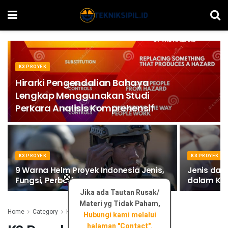
K3 PROYEK
Hirarki Pengendalian Bahaya
Lengkap Menggunakan Studi
Perkara Analisis Komprehensif
K3 PROYEK
K3 PROYEK
9 Warna Helm Proyek Indonesia Jenis,
Jenis dan
×
Fungsi, Perbedaannya
dalam K3
Jika ada Tautan Rusak/
Materi yg Tidak Paham,
Home
Category
K3 Proyek
Hubungi kami melalui
halaman "Contact".