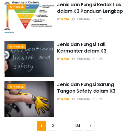
Jenis dan Fungsi Kedok Las
K3 PROYEK
dalam K3 Panduan Lengkap
BY
AZKA
FEBRUARY 18, 2025
Jenis dan Fungsi Tali
K3 PROYEK
Karmanter dalam K3
BY
AZKA
FEBRUARY 18, 2025
Jenis dan Fungsi Sarung
K3 PROYEK
Tangan Safety dalam K3
BY
AZKA
FEBRUARY 18, 2025
1
2
…
124