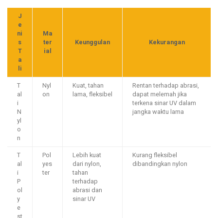
J
e
ni
Ma
s
ter
Keunggulan
Kekurangan
T
ial
a
li
T
Nyl
Kuat, tahan
Rentan terhadap abrasi,
al
on
lama, fleksibel
dapat melemah jika
i
terkena sinar UV dalam
N
jangka waktu lama
yl
o
n
T
Pol
Lebih kuat
Kurang fleksibel
al
yes
dari nylon,
dibandingkan nylon
i
ter
tahan
P
terhadap
ol
abrasi dan
y
sinar UV
e
st