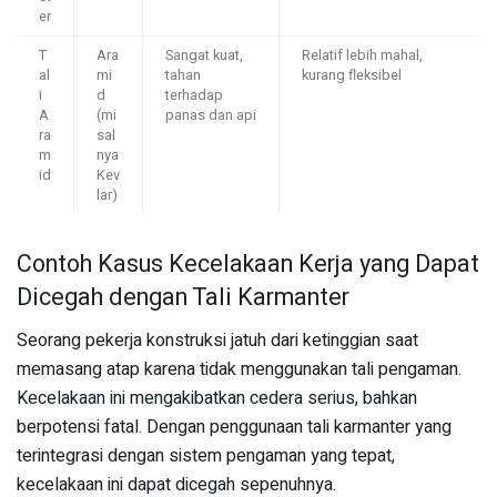
er
T
Ara
Sangat kuat,
Relatif lebih mahal,
al
mi
tahan
kurang fleksibel
i
d
terhadap
A
(mi
panas dan api
ra
sal
m
nya
id
Kev
lar)
Contoh Kasus Kecelakaan Kerja yang Dapat
Dicegah dengan Tali Karmanter
Seorang pekerja konstruksi jatuh dari ketinggian saat
memasang atap karena tidak menggunakan tali pengaman.
Kecelakaan ini mengakibatkan cedera serius, bahkan
berpotensi fatal. Dengan penggunaan tali karmanter yang
terintegrasi dengan sistem pengaman yang tepat,
kecelakaan ini dapat dicegah sepenuhnya.