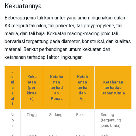
Kekuatannya
Beberapa jenis tali karmanter yang umum digunakan dalam
K3 meliputi tali nilon, tali poliester, tali polypropylene, tali
manila, dan tali baja. Kekuatan masing-masing jenis tali
bervariasi tergantung pada diameter, konstruksi, dan kualitas
material. Berikut perbandingan umum kekuatan dan
ketahanan terhadap faktor lingkungan:
J
e
Keku
Ketaha
Ketah
ni
atan
nan
anan
Ketahanan
s
(per
terhad
terha
terhadap
T
kiraa
ap
dap
Bahan Kimia
al
n)
Panas
Air
i
Ni
Tingg
Sedang
Baik
Sedang
lo
i
(tergantung
n
jenis kimia)