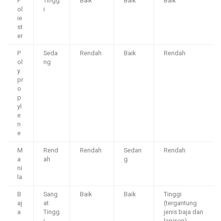
P
Tingg
Baik
Baik
Baik
ol
i
ie
st
er
P
Seda
Rendah
Baik
Rendah
ol
ng
y
pr
o
p
yl
e
n
e
M
Rend
Rendah
Sedan
Rendah
a
ah
g
ni
la
B
Sang
Baik
Baik
Tinggi
aj
at
(tergantung
a
Tingg
jenis baja dan