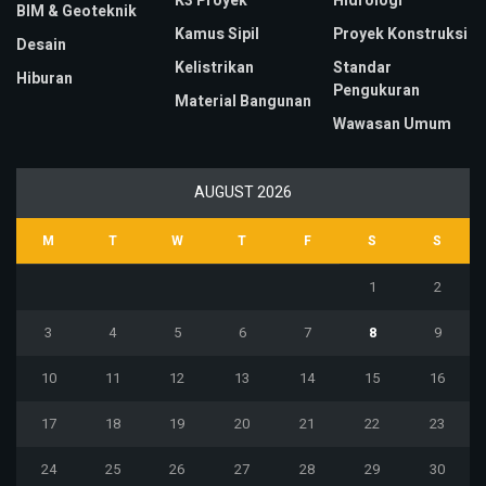
K3 Proyek
Hidrologi
BIM & Geoteknik
Kamus Sipil
Proyek Konstruksi
Desain
Kelistrikan
Standar
Hiburan
Pengukuran
Material Bangunan
Wawasan Umum
AUGUST 2026
M
T
W
T
F
S
S
1
2
3
4
5
6
7
8
9
10
11
12
13
14
15
16
17
18
19
20
21
22
23
24
25
26
27
28
29
30