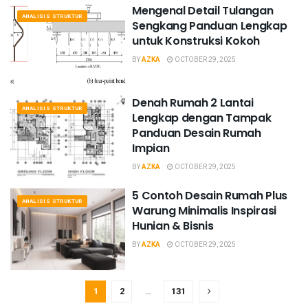
Mengenal Detail Tulangan
ANALISIS STRUKTUR
Sengkang Panduan Lengkap
untuk Konstruksi Kokoh
BY
AZKA
OCTOBER 29, 2025
Denah Rumah 2 Lantai
ANALISIS STRUKTUR
Lengkap dengan Tampak
Panduan Desain Rumah
Impian
BY
AZKA
OCTOBER 29, 2025
5 Contoh Desain Rumah Plus
ANALISIS STRUKTUR
Warung Minimalis Inspirasi
Hunian & Bisnis
BY
AZKA
OCTOBER 29, 2025
1
2
…
131