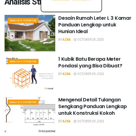
Analisis Struktur
Desain Rumah Leter L 3 Kamar
ANALISIS STRUKTUR
Panduan Lengkap untuk
Hunian Ideal
BY
AZKA
OCTOBER 29, 2025
1 Kubik Batu Berapa Meter
ANALISIS STRUKTUR
Pondasi yang Bisa Dibuat?
BY
AZKA
OCTOBER 29, 2025
Mengenal Detail Tulangan
ANALISIS STRUKTUR
Sengkang Panduan Lengkap
untuk Konstruksi Kokoh
BY
AZKA
OCTOBER 29, 2025