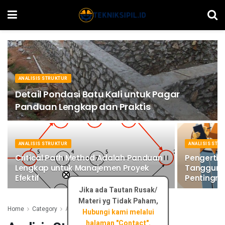
ANALISIS STRUKTUR
Detail Pondasi Batu Kali untuk Pagar
Panduan Lengkap dan Praktis
ANALISIS STRUKTUR
ANALISIS STR
Critical Path Method Adalah Panduan
Pengertia
Lengkap untuk Manajemen Proyek
Tanggung
×
Efektif
Pentingn
Jika ada Tautan Rusak/
Materi yg Tidak Paham,
Home
Category
Analisis Struktur
Hubungi kami melalui
halaman "Contact".