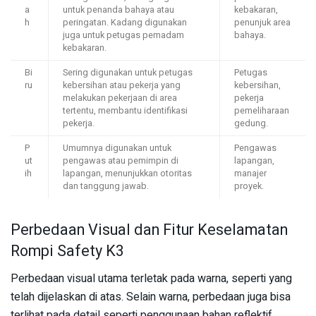
a
untuk penanda bahaya atau
kebakaran,
h
peringatan. Kadang digunakan
penunjuk area
juga untuk petugas pemadam
bahaya.
kebakaran.
Bi
Sering digunakan untuk petugas
Petugas
ru
kebersihan atau pekerja yang
kebersihan,
melakukan pekerjaan di area
pekerja
tertentu, membantu identifikasi
pemeliharaan
pekerja.
gedung.
P
Umumnya digunakan untuk
Pengawas
ut
pengawas atau pemimpin di
lapangan,
ih
lapangan, menunjukkan otoritas
manajer
dan tanggung jawab.
proyek.
Perbedaan Visual dan Fitur Keselamatan
Rompi Safety K3
Perbedaan visual utama terletak pada warna, seperti yang
telah dijelaskan di atas. Selain warna, perbedaan juga bisa
terlihat pada detail seperti penggunaan bahan reflektif,