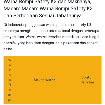
Warna Rompi Safety K3 dan Maknanya,
Macam Macam Warna Rompi Safety K3
dan Perbedaan Sesuai Jabatannya
Di Indonesia, penggunaan warna pada rompi safety K3
umumnya mengikuti standar internasional dengan beberapa
penyesuaian. Warna-warna tersebut memiliki arti dan fungsi
spesifik yang berkaitan dengan jenis pekerjaan dan tingkat
risiko.
W
a
r
n
Contoh
a
Makna Warna
Jabatan
R
o
m
pi