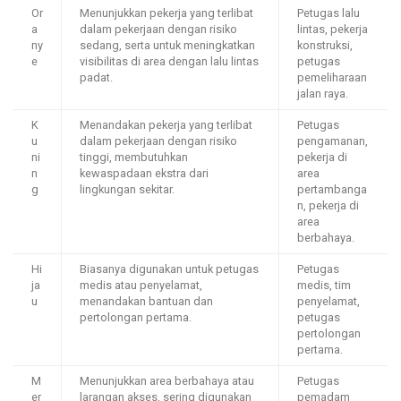
Or
Menunjukkan pekerja yang terlibat
Petugas lalu
a
dalam pekerjaan dengan risiko
lintas, pekerja
ny
sedang, serta untuk meningkatkan
konstruksi,
e
visibilitas di area dengan lalu lintas
petugas
padat.
pemeliharaan
jalan raya.
K
Menandakan pekerja yang terlibat
Petugas
u
dalam pekerjaan dengan risiko
pengamanan,
ni
tinggi, membutuhkan
pekerja di
n
kewaspadaan ekstra dari
area
g
lingkungan sekitar.
pertambanga
n, pekerja di
area
berbahaya.
Hi
Biasanya digunakan untuk petugas
Petugas
ja
medis atau penyelamat,
medis, tim
u
menandakan bantuan dan
penyelamat,
pertolongan pertama.
petugas
pertolongan
pertama.
M
Menunjukkan area berbahaya atau
Petugas
er
larangan akses, sering digunakan
pemadam