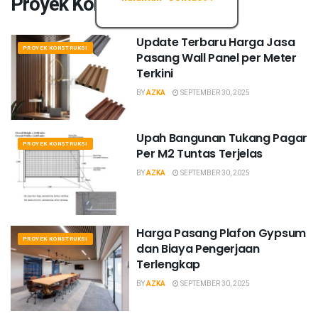
Proyek Konstruksi
Update Terbaru Harga Jasa
PROYEK KONSTRUKSI
Pasang Wall Panel per Meter
Terkini
BY
AZKA
SEPTEMBER 30, 2025
Upah Bangunan Tukang Pagar
PROYEK KONSTRUKSI
Per M2 Tuntas Terjelas
BY
AZKA
SEPTEMBER 30, 2025
Harga Pasang Plafon Gypsum
PROYEK KONSTRUKSI
dan Biaya Pengerjaan
Terlengkap
BY
AZKA
SEPTEMBER 30, 2025