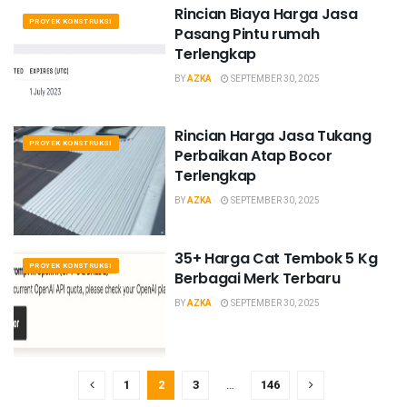
Rincian Biaya Harga Jasa
PROYEK KONSTRUKSI
Pasang Pintu rumah
Terlengkap
BY
AZKA
SEPTEMBER 30, 2025
Rincian Harga Jasa Tukang
PROYEK KONSTRUKSI
Perbaikan Atap Bocor
Terlengkap
BY
AZKA
SEPTEMBER 30, 2025
35+ Harga Cat Tembok 5 Kg
PROYEK KONSTRUKSI
Berbagai Merk Terbaru
BY
AZKA
SEPTEMBER 30, 2025
1
2
3
…
146