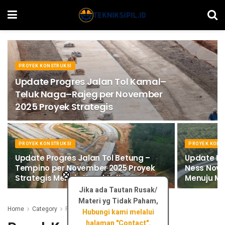
PROYEK KONSTRUKSI
Update Progres Jalan Tol Kamal–
Teluk Naga–Rajeg per November
2025 Proyek Strategis
PROYEK KONSTRUKSI
PROYEK KONS
Update Progres Jalan Tol Betung –
Update Pr
Tempino per November 2025 Proyek
Ness Nove
×
Strategis Menuju Konektivitas.
Menuju M
Jika ada Tautan Rusak/
Materi yg Tidak Paham,
Home
Category
Proyek Konstruksi
Hubungi kami melalui
halaman "Contact".