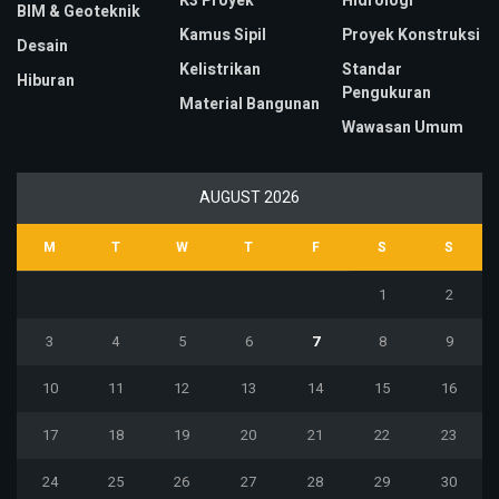
K3 Proyek
Hidrologi
BIM & Geoteknik
Kamus Sipil
Proyek Konstruksi
Desain
Kelistrikan
Standar
Hiburan
Pengukuran
Material Bangunan
Wawasan Umum
AUGUST 2026
M
T
W
T
F
S
S
1
2
3
4
5
6
7
8
9
10
11
12
13
14
15
16
17
18
19
20
21
22
23
24
25
26
27
28
29
30