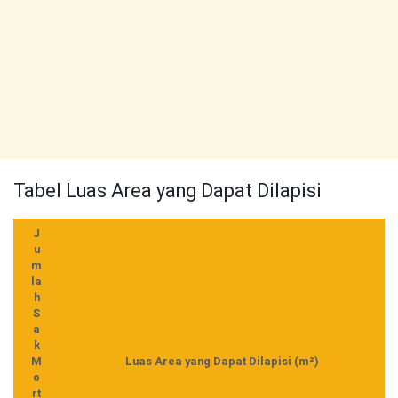
Tabel Luas Area yang Dapat Dilapisi
J
u
m
la
h
S
a
k
M
Luas Area yang Dapat Dilapisi (m²)
o
rt