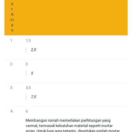
a
r
A
ci
a
n
1
1,5
2,5
2
3
5
3
4,5
7,5
4
6
Membangun rumah memerlukan perhitungan yang
cermat, termasuk kebutuhan material seperti mortar
acian. Untuk luas area tertentu, diperlukan jumlah mortar