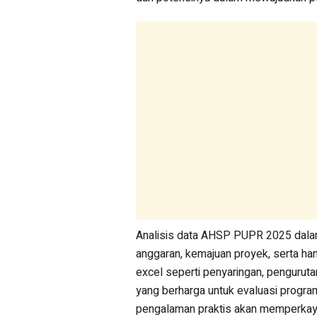
Analisis data AHSP PUPR 2025 dalam 
anggaran, kemajuan proyek, serta ha
excel seperti penyaringan, pengurut
yang berharga untuk evaluasi progra
pengalaman praktis akan memperkay