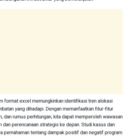
format excel memungkinkan identifikasi tren alokasi
mbatan yang dihadapi. Dengan memanfaatkan fitur-fitur
an, dan rumus perhitungan, kita dapat memperoleh wawasan
m dan perencanaan strategis ke depan. Studi kasus dan
a pemahaman tentang dampak positif dan negatif program