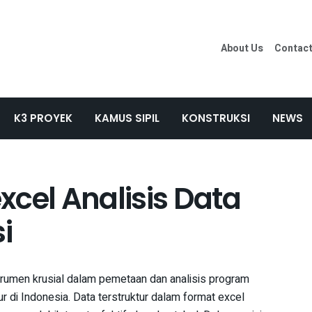
About Us
Contac
K3 PROYEK
KAMUS SIPIL
KONSTRUKSI
NEWS
cel Analisis Data
i
umen krusial dalam pemetaan dan analisis program
 di Indonesia. Data terstruktur dalam format excel