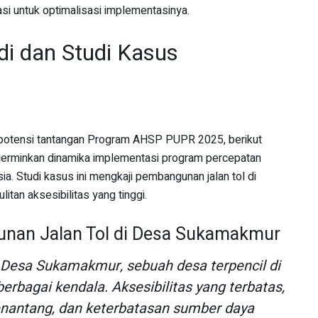
si untuk optimalisasi implementasinya.
i dan Studi Kasus
 potensi tantangan Program AHSP PUPR 2025, berikut
encerminkan dinamika implementasi program percepatan
ia. Studi kasus ini mengkaji pembangunan jalan tol di
tan aksesibilitas yang tinggi.
unan Jalan Tol di Desa Sukamakmur
 Desa Sukamakmur, sebuah desa terpencil di
rbagai kendala. Aksesibilitas yang terbatas,
enantang, dan keterbatasan sumber daya