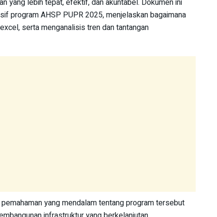
yang lebih tepat, efektif, dan akuntabel. Dokumen ini
nsif program AHSP PUPR 2025, menjelaskan bagaimana
 excel, serta menganalisis tren dan tantangan
kan pemahaman yang mendalam tentang program tersebut
mbangunan infrastruktur yang berkelanjutan.