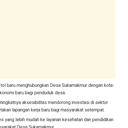
lan tol baru menghubungkan Desa Sukamakmur dengan kota-
konomi baru bagi penduduk desa.
ingkatnya aksesibilitas mendorong investasi di sektor
ptakan lapangan kerja baru bagi masyarakat setempat.
ses yang lebih mudah ke layanan kesehatan dan pendidikan
asyarakat Desa Sukamakmur.