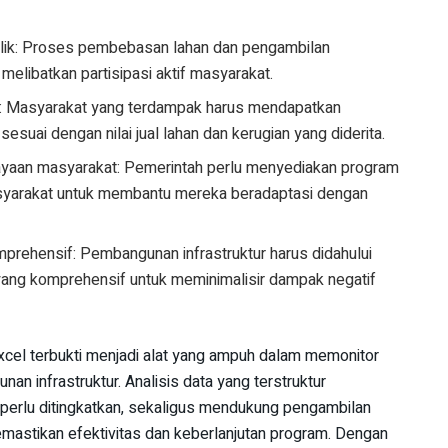
ublik: Proses pembebasan lahan dan pengambilan
melibatkan partisipasi aktif masyarakat.
k: Masyarakat yang terdampak harus mendapatkan
esuai dengan nilai jual lahan dan kerugian yang diderita.
yaan masyarakat: Pemerintah perlu menyediakan program
syarakat untuk membantu mereka beradaptasi dengan
mprehensif: Pembangunan infrastruktur harus didahului
 yang komprehensif untuk meminimalisir dampak negatif
el terbukti menjadi alat yang ampuh dalam memonitor
 infrastruktur. Analisis data yang terstruktur
 perlu ditingkatkan, sekaligus mendukung pengambilan
mastikan efektivitas dan keberlanjutan program. Dengan