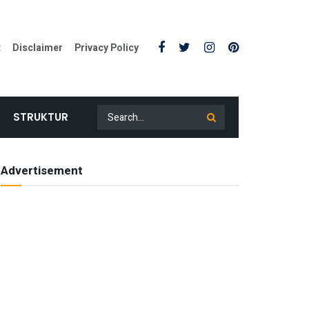
t
Disclaimer
Privacy Policy
STRUKTUR
Advertisement