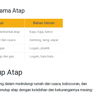
tama Atap
si
Bahan Umum
embentuk atap
Kayu, baja, beton
ir dan cuaca
Genteng, seng, aspal
ujan
Logam, plastik
ap dan gas
Logam, batu bata
up Atap
g dalam melindungi rumah dari cuaca, kebocoran, dan
penutup atap dengan kelebihan dan kekurangannya masing-