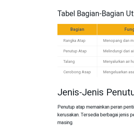
Tabel Bagian-Bagian U
Bagian
Fung
Rangka Atap
Menopang dan m
Penutup Atap
Melindungi dari a
Talang
Menyalurkan air h
Cerobong Asap
Mengeluarkan as
Jenis-Jenis Penut
Penutup atap memainkan peran pentin
kerusakan. Tersedia berbagai jenis 
masing.