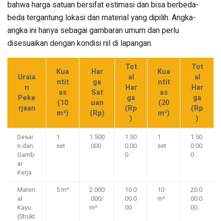
bahwa harga satuan bersifat estimasi dan bisa berbeda-
beda tergantung lokasi dan material yang dipilih. Angka-
angka ini hanya sebagai gambaran umum dan perlu
disesuaikan dengan kondisi riil di lapangan.
Tot
Tot
Kua
Har
Kua
Uraia
al
al
ntit
ga
ntit
n
Har
Har
as
Sat
as
Peke
ga
ga
(10
uan
(20
rjaan
(Rp
(Rp
m²)
(Rp)
m²)
)
)
Desai
1
1.500
1.50
1
1.50
n dan
set
.000
0.00
set
0.00
Gamb
0
0
ar
Kerja
Materi
5 m³
2.000
10.0
10
20.0
al
.000/
00.0
m³
00.0
Kayu
m³
00
00
(Strukt