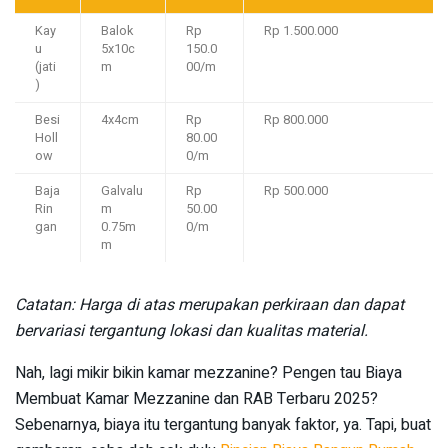
Kay
Balok
Rp
Rp 1.500.000
u
5x10c
150.0
(jati
m
00/m
)
Besi
4x4cm
Rp
Rp 800.000
Holl
80.00
ow
0/m
Baja
Galvalu
Rp
Rp 500.000
Rin
m
50.00
gan
0.75m
0/m
m
Catatan: Harga di atas merupakan perkiraan dan dapat
bervariasi tergantung lokasi dan kualitas material.
Nah, lagi mikir bikin kamar mezzanine? Pengen tau Biaya
Membuat Kamar Mezzanine dan RAB Terbaru 2025?
Sebenarnya, biaya itu tergantung banyak faktor, ya. Tapi, buat