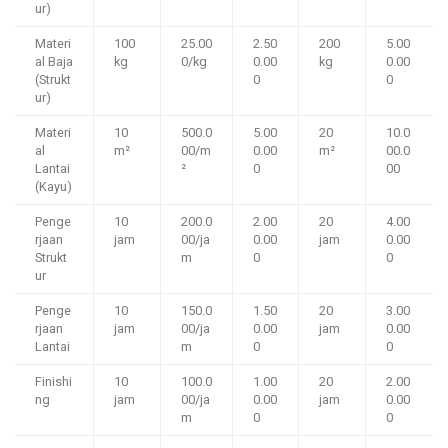
ur)
Materi
100
25.00
2.50
200
5.00
al Baja
kg
0/kg
0.00
kg
0.00
(Strukt
0
0
ur)
Materi
10
500.0
5.00
20
10.0
al
m²
00/m
0.00
m²
00.0
Lantai
²
0
00
(Kayu)
Penge
10
200.0
2.00
20
4.00
rjaan
jam
00/ja
0.00
jam
0.00
Strukt
m
0
0
ur
Penge
10
150.0
1.50
20
3.00
rjaan
jam
00/ja
0.00
jam
0.00
Lantai
m
0
0
Finishi
10
100.0
1.00
20
2.00
ng
jam
00/ja
0.00
jam
0.00
m
0
0