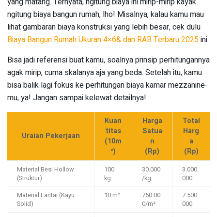
yang matang. Ternyata, ngitung biaya ini mirip-mirip kayak
ngitung biaya bangun rumah, lho! Misalnya, kalau kamu mau
lihat gambaran biaya konstruksi yang lebih besar, cek dulu
Biaya Bangun Rumah Ukuran 4×6& dan RAB Terbaru 2025
ini.
Bisa jadi referensi buat kamu, soalnya prinsip perhitungannya
agak mirip, cuma skalanya aja yang beda. Setelah itu, kamu
bisa balik lagi fokus ke perhitungan biaya kamar mezzanine-
mu, ya! Jangan sampai kelewat detailnya!
Kuan
Harga
Total
titas
Satua
Harg
Uraian Pekerjaan
(10m
n
a
²)
(Rp)
(Rp)
Material Besi Hollow
100
30.000
3.000.
(Struktur)
kg
/kg
000
Material Lantai (Kayu
10 m²
750.00
7.500.
Solid)
0/m²
000