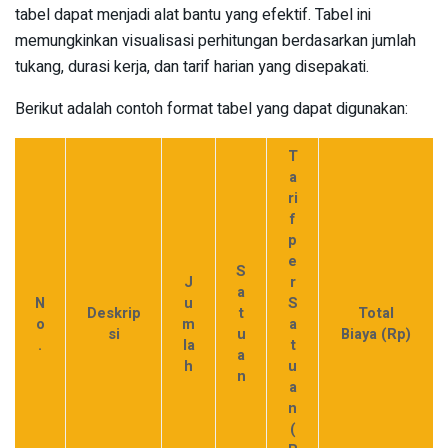
tabel dapat menjadi alat bantu yang efektif. Tabel ini
memungkinkan visualisasi perhitungan berdasarkan jumlah
tukang, durasi kerja, dan tarif harian yang disepakati.
Berikut adalah contoh format tabel yang dapat digunakan:
T
a
ri
f
p
e
S
J
r
a
N
u
S
Deskrip
t
Total
o
m
a
si
u
Biaya (Rp)
.
la
t
a
h
u
n
a
n
(