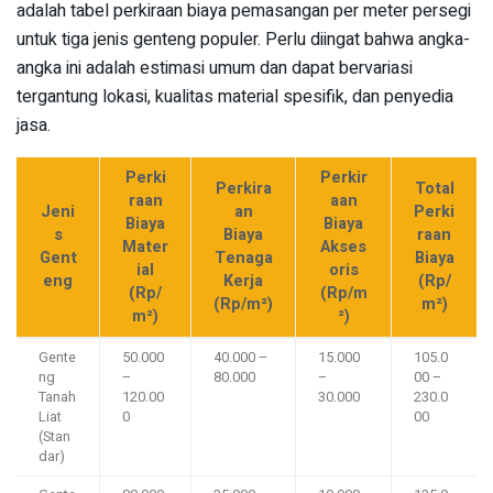
adalah tabel perkiraan biaya pemasangan per meter persegi
untuk tiga jenis genteng populer. Perlu diingat bahwa angka-
angka ini adalah estimasi umum dan dapat bervariasi
tergantung lokasi, kualitas material spesifik, dan penyedia
jasa.
Perki
Perkir
Perkira
Total
raan
aan
Jeni
an
Perki
Biaya
Biaya
s
Biaya
raan
Mater
Akses
Gent
Tenaga
Biaya
ial
oris
eng
Kerja
(Rp/
(Rp/
(Rp/m
(Rp/m²)
m²)
m²)
²)
Gente
50.000
40.000 –
15.000
105.0
ng
–
80.000
–
00 –
Tanah
120.00
30.000
230.0
Liat
0
00
(Stan
dar)