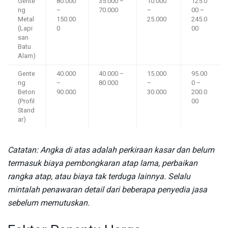
Gente
80.000
35.000 –
10.000
125.0
ng
–
70.000
–
00 –
Metal
150.00
25.000
245.0
(Lapi
0
00
san
Batu
Alam)
Gente
40.000
40.000 –
15.000
95.00
ng
–
80.000
–
0 –
Beton
90.000
30.000
200.0
(Profil
00
Stand
ar)
Catatan: Angka di atas adalah perkiraan kasar dan belum
termasuk biaya pembongkaran atap lama, perbaikan
rangka atap, atau biaya tak terduga lainnya. Selalu
mintalah penawaran detail dari beberapa penyedia jasa
sebelum memutuskan.