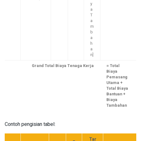
y
a
T
a
m
b
a
h
a
n]
Grand Total Biaya Tenaga Kerja
= Total
Biaya
Pemasang
Utama +
Total Biaya
Bantuan +
Biaya
Tambahan
Contoh pengisian tabel:
Tar