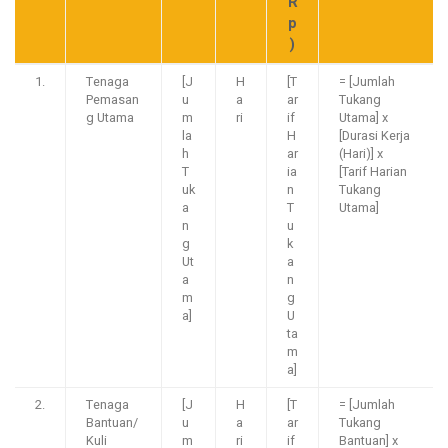
R
p
)
1.
Tenaga
[J
H
[T
= [Jumlah
Pemasan
u
a
ar
Tukang
g Utama
m
ri
if
Utama] x
la
H
[Durasi Kerja
h
ar
(Hari)] x
T
ia
[Tarif Harian
uk
n
Tukang
a
T
Utama]
n
u
g
k
Ut
a
a
n
m
g
a]
U
ta
m
a]
2.
Tenaga
[J
H
[T
= [Jumlah
Bantuan/
u
a
ar
Tukang
Kuli
m
ri
if
Bantuan] x