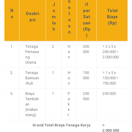
S
J
if
a
N
u
per
Total
Deskri
t
o
m
Sat
Biaya
psi
u
.
la
uan
(Rp)
a
h
(Rp
n
)
1.
Tenaga
2
H
200.
= 2 x 5 x
Pemasa
a
000
200.000 =
ng
ri
2.000.000
Utama
2.
Tenaga
1
H
150.
= 1 x 5 x
Bantuan
a
000
150.000 =
/Kuli
ri
750.000
3.
Biaya
1
P
250.
250.000
Tambah
a
000
an
k
(makan
e
siang)
t
Grand Total Biaya Tenaga Kerja
=
2.000.000