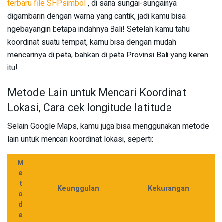
terbaru file SHPsimbol
, di sana sungai-sungainya
digambarin dengan warna yang cantik, jadi kamu bisa
ngebayangin betapa indahnya Bali! Setelah kamu tahu
koordinat suatu tempat, kamu bisa dengan mudah
mencarinya di peta, bahkan di peta Provinsi Bali yang keren
itu!
Metode Lain untuk Mencari Koordinat
Lokasi, Cara cek longitude latitude
Selain Google Maps, kamu juga bisa menggunakan metode
lain untuk mencari koordinat lokasi, seperti:
M
e
t
Keunggulan
Kekurangan
o
d
e