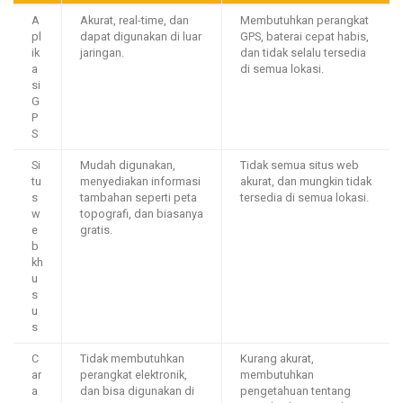
A
Akurat, real-time, dan
Membutuhkan perangkat
pl
dapat digunakan di luar
GPS, baterai cepat habis,
ik
jaringan.
dan tidak selalu tersedia
a
di semua lokasi.
si
G
P
S
Si
Mudah digunakan,
Tidak semua situs web
tu
menyediakan informasi
akurat, dan mungkin tidak
s
tambahan seperti peta
tersedia di semua lokasi.
w
topografi, dan biasanya
e
gratis.
b
kh
u
s
u
s
C
Tidak membutuhkan
Kurang akurat,
ar
perangkat elektronik,
membutuhkan
a
dan bisa digunakan di
pengetahuan tentang