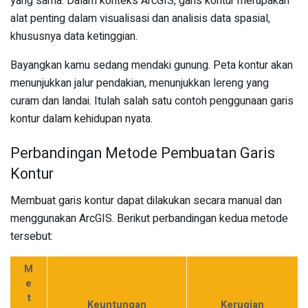
yang sama. Dalam konteks ArcGIS, garis kontur merupakan
alat penting dalam visualisasi dan analisis data spasial,
khususnya data ketinggian.
Bayangkan kamu sedang mendaki gunung. Peta kontur akan
menunjukkan jalur pendakian, menunjukkan lereng yang
curam dan landai. Itulah salah satu contoh penggunaan garis
kontur dalam kehidupan nyata.
Perbandingan Metode Pembuatan Garis
Kontur
Membuat garis kontur dapat dilakukan secara manual dan
menggunakan ArcGIS. Berikut perbandingan kedua metode
tersebut:
M
e
t
Keuntungan
Kerugian