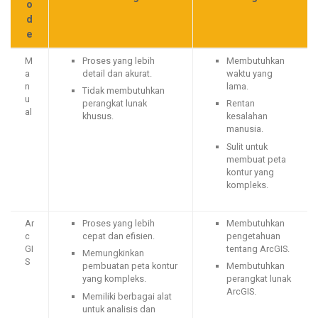
o
d
e
M
Proses yang lebih
Membutuhkan
a
detail dan akurat.
waktu yang
n
lama.
Tidak membutuhkan
u
perangkat lunak
Rentan
al
khusus.
kesalahan
manusia.
Sulit untuk
membuat peta
kontur yang
kompleks.
Ar
Proses yang lebih
Membutuhkan
c
cepat dan efisien.
pengetahuan
GI
tentang ArcGIS.
Memungkinkan
S
pembuatan peta kontur
Membutuhkan
yang kompleks.
perangkat lunak
ArcGIS.
Memiliki berbagai alat
untuk analisis dan