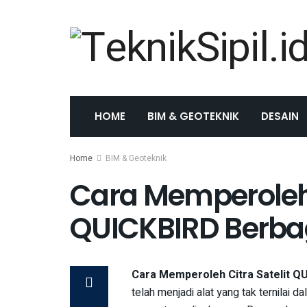
HOME
BIM & GEOTEKNIK
DESAIN
Home
BIM & Geoteknik
Cara Memperoleh 
QUICKBIRD Berbag
Cara Memperoleh Citra Satelit QU
telah menjadi alat yang tak ternilai 