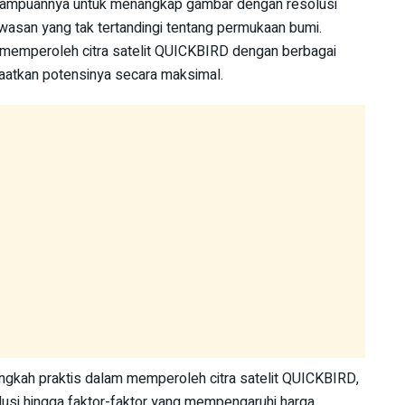
mampuannya untuk menangkap gambar dengan resolusi
wawasan yang tak tertandingi tentang permukaan bumi.
emperoleh citra satelit QUICKBIRD dengan berbagai
aatkan potensinya secara maksimal.
angkah praktis dalam memperoleh citra satelit QUICKBIRD,
lusi hingga faktor-faktor yang mempengaruhi harga.