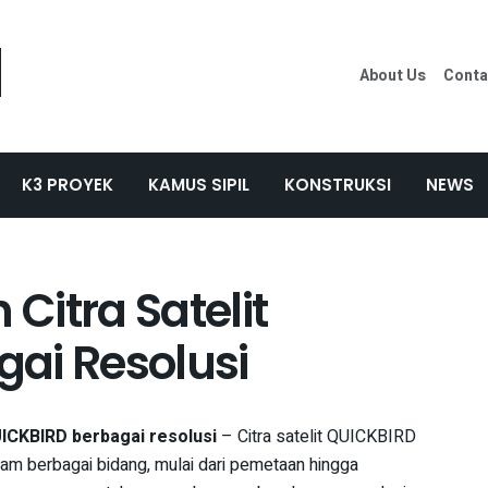
About Us
Conta
K3 PROYEK
KAMUS SIPIL
KONSTRUKSI
NEWS
Citra Satelit
ai Resolusi
ICKBIRD berbagai resolusi
– Citra satelit QUICKBIRD
dalam berbagai bidang, mulai dari pemetaan hingga