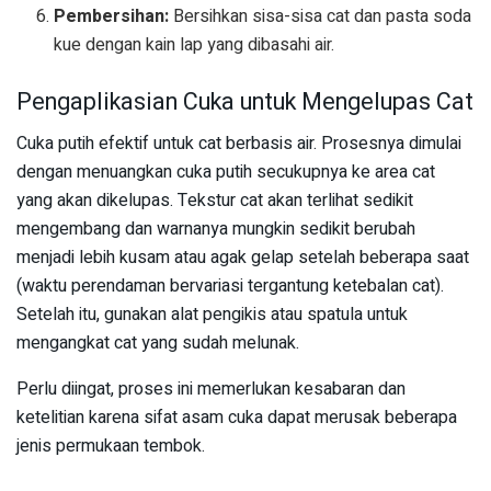
Pembersihan:
Bersihkan sisa-sisa cat dan pasta soda
kue dengan kain lap yang dibasahi air.
Pengaplikasian Cuka untuk Mengelupas Cat
Cuka putih efektif untuk cat berbasis air. Prosesnya dimulai
dengan menuangkan cuka putih secukupnya ke area cat
yang akan dikelupas. Tekstur cat akan terlihat sedikit
mengembang dan warnanya mungkin sedikit berubah
menjadi lebih kusam atau agak gelap setelah beberapa saat
(waktu perendaman bervariasi tergantung ketebalan cat).
Setelah itu, gunakan alat pengikis atau spatula untuk
mengangkat cat yang sudah melunak.
Perlu diingat, proses ini memerlukan kesabaran dan
ketelitian karena sifat asam cuka dapat merusak beberapa
jenis permukaan tembok.