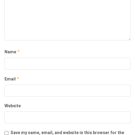
Name
*
Email
*
Website
Save my name, email, and website in this browser for the