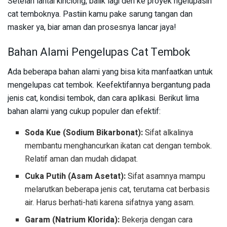
Setelah lantai kinclong, balik lagi deh ke proyek ngelupasin
cat temboknya. Pastiin kamu pake sarung tangan dan
masker ya, biar aman dan prosesnya lancar jaya!
Bahan Alami Pengelupas Cat Tembok
Ada beberapa bahan alami yang bisa kita manfaatkan untuk
mengelupas cat tembok. Keefektifannya bergantung pada
jenis cat, kondisi tembok, dan cara aplikasi. Berikut lima
bahan alami yang cukup populer dan efektif:
Soda Kue (Sodium Bikarbonat):
Sifat alkalinya
membantu menghancurkan ikatan cat dengan tembok.
Relatif aman dan mudah didapat.
Cuka Putih (Asam Asetat):
Sifat asamnya mampu
melarutkan beberapa jenis cat, terutama cat berbasis
air. Harus berhati-hati karena sifatnya yang asam.
Garam (Natrium Klorida):
Bekerja dengan cara