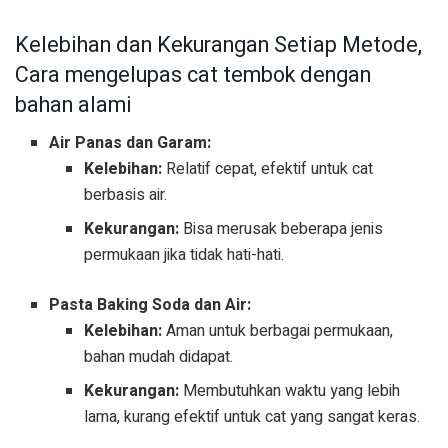
Kelebihan dan Kekurangan Setiap Metode,
Cara mengelupas cat tembok dengan
bahan alami
Air Panas dan Garam:
Kelebihan:
Relatif cepat, efektif untuk cat
berbasis air.
Kekurangan:
Bisa merusak beberapa jenis
permukaan jika tidak hati-hati.
Pasta Baking Soda dan Air:
Kelebihan:
Aman untuk berbagai permukaan,
bahan mudah didapat.
Kekurangan:
Membutuhkan waktu yang lebih
lama, kurang efektif untuk cat yang sangat keras.