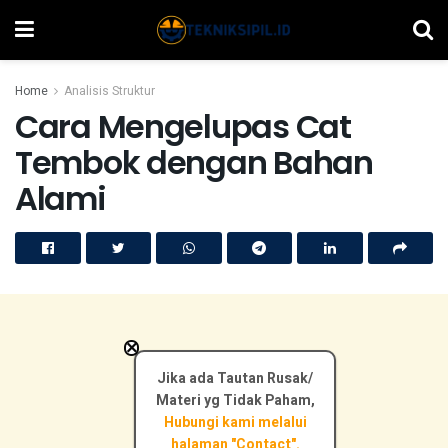
Home
Analisis Struktur
Cara Mengelupas Cat
Tembok dengan Bahan
Alami
×
Jika ada Tautan Rusak/
Materi yg Tidak Paham,
Hubungi kami melalui
halaman "Contact".