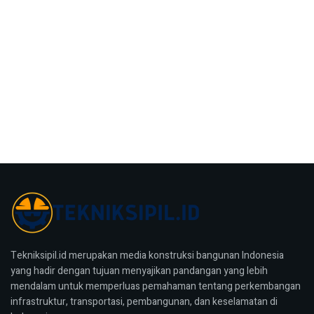
Tekniksipil.id merupakan media konstruksi bangunan Indonesia
yang hadir dengan tujuan menyajikan pandangan yang lebih
mendalam untuk memperluas pemahaman tentang perkembangan
infrastruktur, transportasi, pembangunan, dan keselamatan di