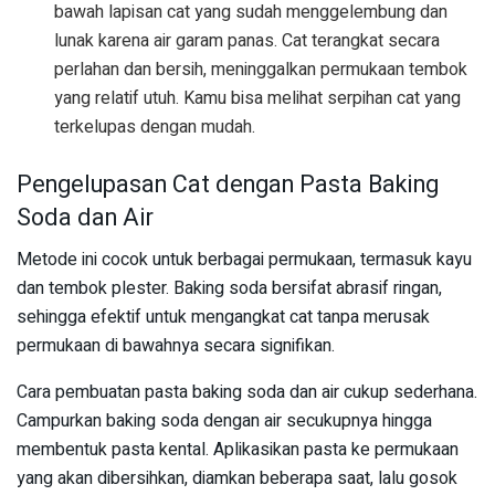
bawah lapisan cat yang sudah menggelembung dan
lunak karena air garam panas. Cat terangkat secara
perlahan dan bersih, meninggalkan permukaan tembok
yang relatif utuh. Kamu bisa melihat serpihan cat yang
terkelupas dengan mudah.
Pengelupasan Cat dengan Pasta Baking
Soda dan Air
Metode ini cocok untuk berbagai permukaan, termasuk kayu
dan tembok plester. Baking soda bersifat abrasif ringan,
sehingga efektif untuk mengangkat cat tanpa merusak
permukaan di bawahnya secara signifikan.
Cara pembuatan pasta baking soda dan air cukup sederhana.
Campurkan baking soda dengan air secukupnya hingga
membentuk pasta kental. Aplikasikan pasta ke permukaan
yang akan dibersihkan, diamkan beberapa saat, lalu gosok