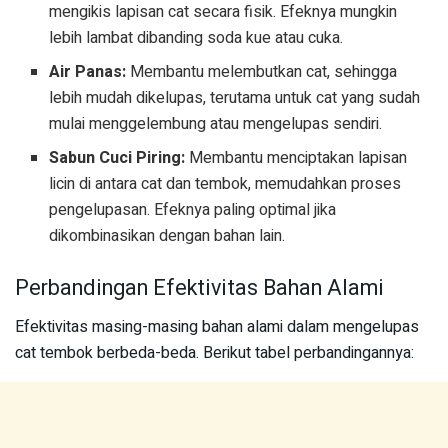
mengikis lapisan cat secara fisik. Efeknya mungkin
lebih lambat dibanding soda kue atau cuka.
Air Panas:
Membantu melembutkan cat, sehingga
lebih mudah dikelupas, terutama untuk cat yang sudah
mulai menggelembung atau mengelupas sendiri.
Sabun Cuci Piring:
Membantu menciptakan lapisan
licin di antara cat dan tembok, memudahkan proses
pengelupasan. Efeknya paling optimal jika
dikombinasikan dengan bahan lain.
Perbandingan Efektivitas Bahan Alami
Efektivitas masing-masing bahan alami dalam mengelupas
cat tembok berbeda-beda. Berikut tabel perbandingannya: