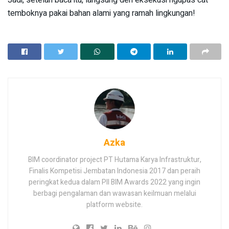
temboknya pakai bahan alami yang ramah lingkungan!
Azka
BIM coordinator project PT Hutama Karya Infrastruktur,
Finalis Kompetisi Jembatan Indonesia 2017 dan peraih
peringkat kedua dalam PII BIM Awards 2022 yang ingin
berbagi pengalaman dan wawasan keilmuan melalui
platform website.