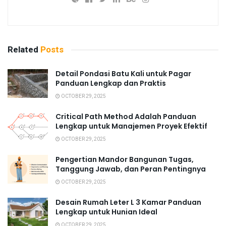
Related
Posts
Detail Pondasi Batu Kali untuk Pagar
Panduan Lengkap dan Praktis
OCTOBER 29, 2025
Critical Path Method Adalah Panduan
Lengkap untuk Manajemen Proyek Efektif
OCTOBER 29, 2025
Pengertian Mandor Bangunan Tugas,
Tanggung Jawab, dan Peran Pentingnya
OCTOBER 29, 2025
Desain Rumah Leter L 3 Kamar Panduan
Lengkap untuk Hunian Ideal
OCTOBER 29, 2025