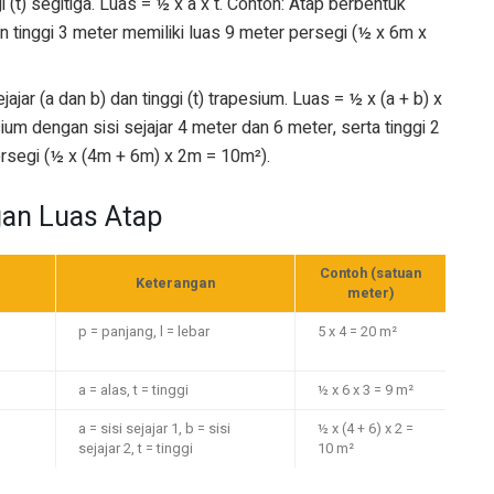
i (t) segitiga. Luas = ½ x a x t. Contoh: Atap berbentuk
n tinggi 3 meter memiliki luas 9 meter persegi (½ x 6m x
jajar (a dan b) dan tinggi (t) trapesium. Luas = ½ x (a + b) x
ium dengan sisi sejajar 4 meter dan 6 meter, serta tinggi 2
ersegi (½ x (4m + 6m) x 2m = 10m²).
gan Luas Atap
Contoh (satuan
Keterangan
meter)
p = panjang, l = lebar
5 x 4 = 20 m²
a = alas, t = tinggi
½ x 6 x 3 = 9 m²
a = sisi sejajar 1, b = sisi
½ x (4 + 6) x 2 =
sejajar 2, t = tinggi
10 m²