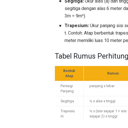
Segitiga:
Ukur alas (a) dan tingg
segitiga dengan alas 6 meter da
3m = 9m²).
Trapesium:
Ukur panjang sisi se
t. Contoh: Atap berbentuk trapes
meter memiliki luas 10 meter p
Tabel Rumus Perhitun
Bentuk
Rumus
Atap
Persegi
panjang x lebar
Panjang
Segitiga
½ x alas x tinggi
Trapesiu
½ x (sisi sejajar 1 + sisi
m
sejajar 2) x tinggi