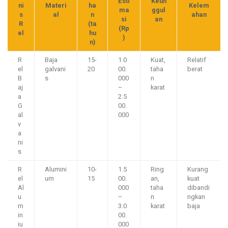
Esti
Keun
ni
Materi
ha
Kelem
ma
ggul
s
al
n
ahan
si
an
R
(ta
(Rp
el
hu
)
n)
R
Baja
15-
1.0
Kuat,
Relatif
el
galvani
20
00.
taha
berat
B
s
000
n
aj
–
karat
a
2.5
G
00.
al
000
v
a
ni
s
R
Alumini
10-
1.5
Ring
Kurang
el
um
15
00.
an,
kuat
Al
000
taha
dibandi
u
–
n
ngkan
m
3.0
karat
baja
in
00.
iu
000