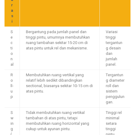
r
a
s
i
S
Bergantung pada jumlah panel dan
Variasi
e
tinggi pintu, umumnya membutuhkan
tinggi
c
ruang tambahan sekitar 15-20 cm di
tergantun
ti
atas pintu untuk rel dan mekanisme.
g desain
o
dan
n
jumlah
al
panel.
R
Membutuhkan ruang vertikal yang
Tergantun
o
relatif lebih sedikit dibandingkan
g diameter
ll-
sectional, biasanya sekitar 10-15 cm di
roll dan
u
atas pintu.
sistem
p
penggulun
gan.
S
Tidak membutuhkan ruang vertikal
Tinggi rel
w
tambahan di atas pintu, tetapi
minimal
in
membutuhkan ruang horizontal yang
setara
g
cukup untuk ayunan pintu.
tinggi
(
pintu.