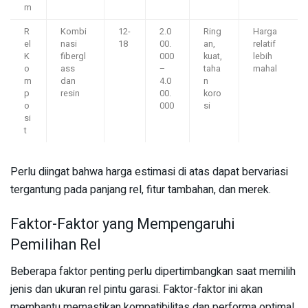
m
R
Kombi
12-
2.0
Ring
Harga
el
nasi
18
00.
an,
relatif
K
fibergl
000
kuat,
lebih
o
ass
–
taha
mahal
m
dan
4.0
n
p
resin
00.
koro
o
000
si
si
t
Perlu diingat bahwa harga estimasi di atas dapat bervariasi
tergantung pada panjang rel, fitur tambahan, dan merek.
Faktor-Faktor yang Mempengaruhi
Pemilihan Rel
Beberapa faktor penting perlu dipertimbangkan saat memilih
jenis dan ukuran rel pintu garasi. Faktor-faktor ini akan
membantu memastikan kompatibilitas dan performa optimal