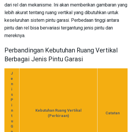
dari rel dan mekanisme. Ini akan memberikan gambaran yang
lebih akurat tentang ruang vertikal yang dibutuhkan untuk
keseluruhan sistem pintu garasi. Perbedaan tinggi antara
pintu dan rel bisa bervariasi tergantung jenis pintu dan
mereknya.
Perbandingan Kebutuhan Ruang Vertikal
Berbagai Jenis Pintu Garasi
J
e
n
i
s
P
i
n
Kebutuhan Ruang Vertikal
Catatan
t
(Perkiraan)
u
G
a