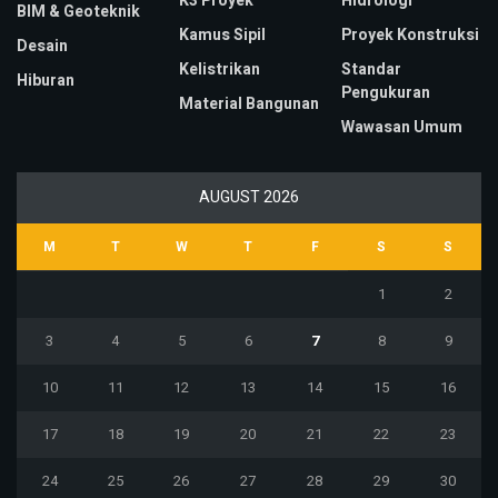
K3 Proyek
Hidrologi
BIM & Geoteknik
Kamus Sipil
Proyek Konstruksi
Desain
Kelistrikan
Standar
Hiburan
Pengukuran
Material Bangunan
Wawasan Umum
AUGUST 2026
M
T
W
T
F
S
S
1
2
3
4
5
6
7
8
9
10
11
12
13
14
15
16
17
18
19
20
21
22
23
24
25
26
27
28
29
30