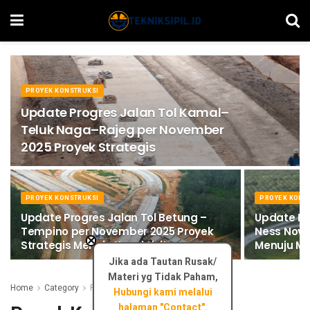
PROYEK KONSTRUKSI
Update Progres Jalan Tol Kamal–
Teluk Naga–Rajeg per November
2025 Proyek Strategis
PROYEK KONSTRUKSI
PROYEK KONS
Update Progres Jalan Tol Betung –
Update Pr
Tempino per November 2025 Proyek
Ness Nove
×
Strategis Menuju Konektivitas.
Menuju M
Jika ada Tautan Rusak/
Materi yg Tidak Paham,
Home
Category
Proyek Konstruksi
Hubungi kami melalui
halaman "Contact".