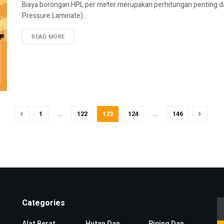
Biaya borongan HPL per meter merupakan perhitungan penting d
Pressure Laminate)...
READ MORE
1
…
122
123
124
…
146
Categories
Alat Berat
Hutan Dan
Piping Dan