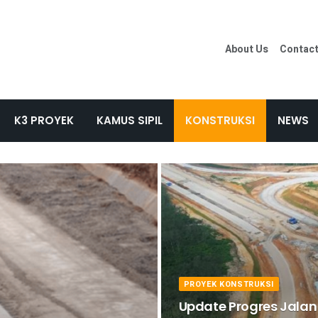
About Us
Contac
K3 PROYEK
KAMUS SIPIL
KONSTRUKSI
NEWS
PROYEK KONSTRUKSI
Update Progres Jalan