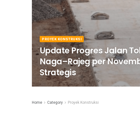
PROYEK KONSTRUKSI
Update Progres Jalan T
Naga–Rajeg per Novemb
Strategis
Home
Category
Proyek Konstruksi