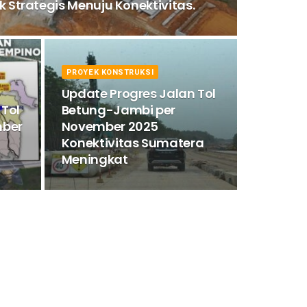
 Strategis Menuju Konektivitas.
PROYEK KONSTRUKSI
Update Progres Jalan Tol
 Tol
Betung-Jambi per
mber
November 2025
Konektivitas Sumatera
Meningkat