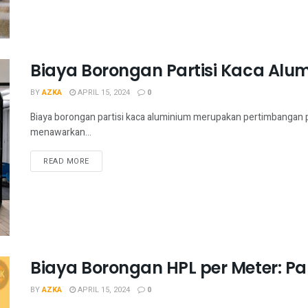
Biaya Borongan Partisi Kaca Al
BY
AZKA
APRIL 15, 2024
0
Biaya borongan partisi kaca aluminium merupakan pertimbangan pen
menawarkan...
READ MORE
Biaya Borongan HPL per Meter: 
BY
AZKA
APRIL 15, 2024
0