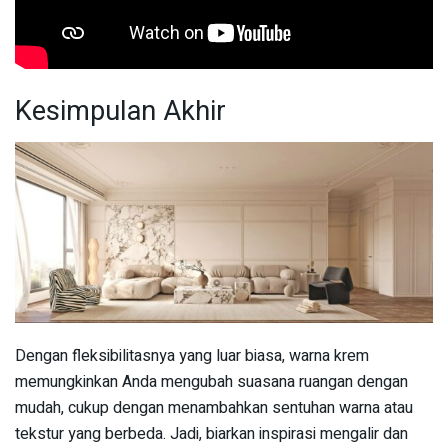
Kesimpulan Akhir
Dengan fleksibilitasnya yang luar biasa, warna krem
memungkinkan Anda mengubah suasana ruangan dengan
mudah, cukup dengan menambahkan sentuhan warna atau
tekstur yang berbeda. Jadi, biarkan inspirasi mengalir dan