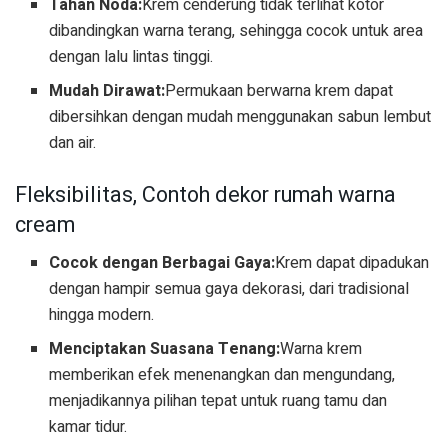
Tahan Noda:
Krem cenderung tidak terlihat kotor
dibandingkan warna terang, sehingga cocok untuk area
dengan lalu lintas tinggi.
Mudah Dirawat:
Permukaan berwarna krem dapat
dibersihkan dengan mudah menggunakan sabun lembut
dan air.
Fleksibilitas, Contoh dekor rumah warna
cream
Cocok dengan Berbagai Gaya:
Krem dapat dipadukan
dengan hampir semua gaya dekorasi, dari tradisional
hingga modern.
Menciptakan Suasana Tenang:
Warna krem
memberikan efek menenangkan dan mengundang,
menjadikannya pilihan tepat untuk ruang tamu dan
kamar tidur.