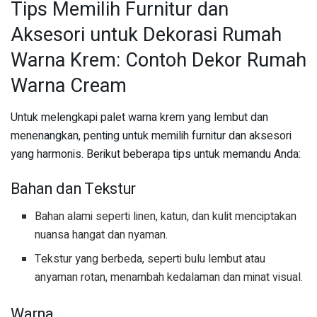
Tips Memilih Furnitur dan
Aksesori untuk Dekorasi Rumah
Warna Krem: Contoh Dekor Rumah
Warna Cream
Untuk melengkapi palet warna krem yang lembut dan
menenangkan, penting untuk memilih furnitur dan aksesori
yang harmonis. Berikut beberapa tips untuk memandu Anda:
Bahan dan Tekstur
Bahan alami seperti linen, katun, dan kulit menciptakan
nuansa hangat dan nyaman.
Tekstur yang berbeda, seperti bulu lembut atau
anyaman rotan, menambah kedalaman dan minat visual.
Warna