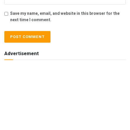
Save my name, email, and website in this browser for the
next time I comment.
Advertisement