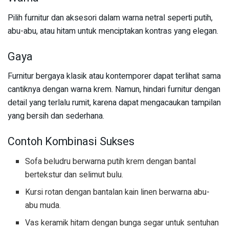
Pilih furnitur dan aksesori dalam warna netral seperti putih,
abu-abu, atau hitam untuk menciptakan kontras yang elegan.
Gaya
Furnitur bergaya klasik atau kontemporer dapat terlihat sama
cantiknya dengan warna krem. Namun, hindari furnitur dengan
detail yang terlalu rumit, karena dapat mengacaukan tampilan
yang bersih dan sederhana.
Contoh Kombinasi Sukses
Sofa beludru berwarna putih krem dengan bantal
bertekstur dan selimut bulu.
Kursi rotan dengan bantalan kain linen berwarna abu-
abu muda.
Vas keramik hitam dengan bunga segar untuk sentuhan