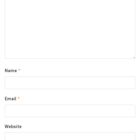
Name
*
Email
*
Website