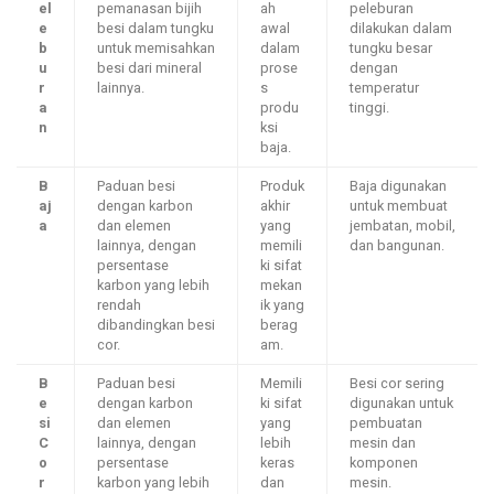
el
pemanasan bijih
ah
peleburan
e
besi dalam tungku
awal
dilakukan dalam
b
untuk memisahkan
dalam
tungku besar
u
besi dari mineral
prose
dengan
r
lainnya.
s
temperatur
a
produ
tinggi.
n
ksi
baja.
B
Paduan besi
Produk
Baja digunakan
aj
dengan karbon
akhir
untuk membuat
a
dan elemen
yang
jembatan, mobil,
lainnya, dengan
memili
dan bangunan.
persentase
ki sifat
karbon yang lebih
mekan
rendah
ik yang
dibandingkan besi
berag
cor.
am.
B
Paduan besi
Memili
Besi cor sering
e
dengan karbon
ki sifat
digunakan untuk
si
dan elemen
yang
pembuatan
C
lainnya, dengan
lebih
mesin dan
o
persentase
keras
komponen
r
karbon yang lebih
dan
mesin.