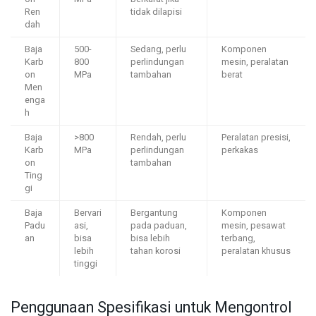
Ren
tidak dilapisi
dah
Baja
500-
Sedang, perlu
Komponen
Karb
800
perlindungan
mesin, peralatan
on
MPa
tambahan
berat
Men
enga
h
Baja
>800
Rendah, perlu
Peralatan presisi,
Karb
MPa
perlindungan
perkakas
on
tambahan
Ting
gi
Baja
Bervari
Bergantung
Komponen
Padu
asi,
pada paduan,
mesin, pesawat
an
bisa
bisa lebih
terbang,
lebih
tahan korosi
peralatan khusus
tinggi
Penggunaan Spesifikasi untuk Mengontrol