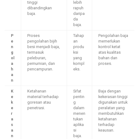
tinggi
lebih
dibandingkan
rapuh
baja.
daripa
da
baja.
P
Proses
Tahap
Pengolahan baja
e
pengolahan bijih
an
memerlukan
n
besi menjadi baja,
produ
kontrol ketat
g
termasuk
ksi
atas kualitas
ol
peleburan,
yang
bahan dan
a
pemurnian, dan
kompl
proses.
h
pencampuran.
eks.
a
n
K
Ketahanan
Sifat
Baja dengan
e
material terhadap
pentin
kekerasan tinggi
k
goresan atau
g
digunakan untuk
e
penetrasi.
dalam
peralatan yang
r
menen
membutuhkan
a
tukan
ketahanan
s
aplika
terhadap
a
si
keausan.
n
baja.