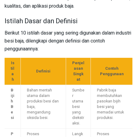
kualitas, dan aplikasi produk baja.
Istilah Dasar dan Definisi
Berikut 10 istilah dasar yang sering digunakan dalam industri
besi baja, dilengkapi dengan definisi dan contoh
penggunaannya:
Is
Penjel
til
asan
Contoh
Definisi
a
Singk
Penggunaan
h
at
B
Bahan mentah
Sumbe
Pabrik baja
iji
utama dalam
r
membutuhkan
h
produksi besi dan
utama
pasokan bijih
B
baja,
besi
besi yang
e
mengandung
yang
memadai untuk
si
oksida besi.
diekstr
produksi.
aksi.
P
Proses
Langk
Proses