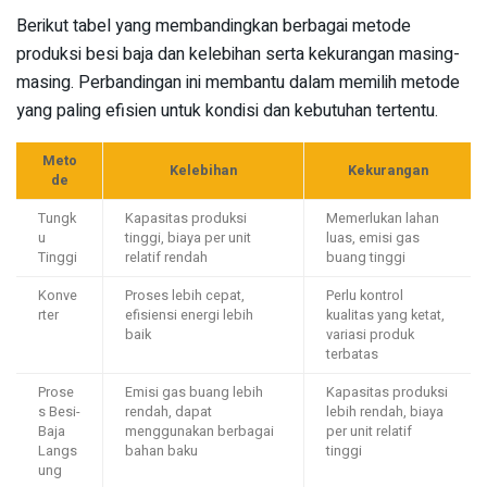
Berikut tabel yang membandingkan berbagai metode
produksi besi baja dan kelebihan serta kekurangan masing-
masing. Perbandingan ini membantu dalam memilih metode
yang paling efisien untuk kondisi dan kebutuhan tertentu.
Meto
Kelebihan
Kekurangan
de
Tungk
Kapasitas produksi
Memerlukan lahan
u
tinggi, biaya per unit
luas, emisi gas
Tinggi
relatif rendah
buang tinggi
Konve
Proses lebih cepat,
Perlu kontrol
rter
efisiensi energi lebih
kualitas yang ketat,
baik
variasi produk
terbatas
Prose
Emisi gas buang lebih
Kapasitas produksi
s Besi-
rendah, dapat
lebih rendah, biaya
Baja
menggunakan berbagai
per unit relatif
Langs
bahan baku
tinggi
ung