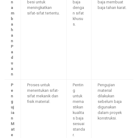
n
besi untuk
baja
baja membuat
a
meningkatkan
denga
baja tahan karat.
m
sifat-sifat tertentu.
n sifat
b
khusu
a
s.
h
a
n
P
a
d
u
a
n
P
Proses untuk
Pentin
Pengujian
e
menentukan sifat-
g
material
n
sifat mekanik dan
untuk
dilakukan
g
fisik material.
mema
sebelum baja
uj
stikan
digunakan
ia
kualita
dalam proyek
n
s baja
konstruksi.
M
sesuai
at
standa
e
r.