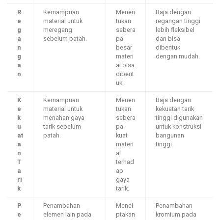
R
Kemampuan
Menen
Baja dengan
e
material untuk
tukan
regangan tinggi
g
meregang
sebera
lebih fleksibel
a
sebelum patah.
pa
dan bisa
n
besar
dibentuk
g
materi
dengan mudah.
a
al bisa
n
dibent
uk.
K
Kemampuan
Menen
Baja dengan
e
material untuk
tukan
kekuatan tarik
k
menahan gaya
sebera
tinggi digunakan
u
tarik sebelum
pa
untuk konstruksi
at
patah.
kuat
bangunan
a
materi
tinggi.
n
al
T
terhad
a
ap
ri
gaya
k
tarik.
P
Penambahan
Menci
Penambahan
e
elemen lain pada
ptakan
kromium pada