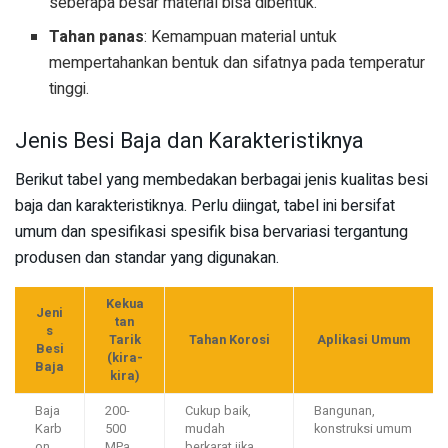
seberapa besar material bisa dibentuk.
Tahan panas
: Kemampuan material untuk
mempertahankan bentuk dan sifatnya pada temperatur
tinggi.
Jenis Besi Baja dan Karakteristiknya
Berikut tabel yang membedakan berbagai jenis kualitas besi
baja dan karakteristiknya. Perlu diingat, tabel ini bersifat
umum dan spesifikasi spesifik bisa bervariasi tergantung
produsen dan standar yang digunakan.
Kekua
Jeni
tan
s
Tarik
Tahan Korosi
Aplikasi Umum
Besi
(kira-
Baja
kira)
Baja
200-
Cukup baik,
Bangunan,
Karb
500
mudah
konstruksi umum
on
MPa
berkarat jika