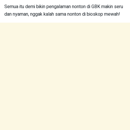
Semua itu demi bikin pengalaman nonton di GBK makin seru
dan nyaman, nggak kalah sama nonton di bioskop mewah!