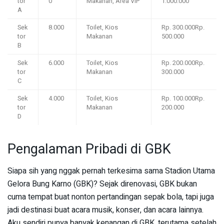
tor
0
Makanan, Area VIP
1.000.000
A
Sek
8.000
Toilet, Kios
Rp. 300.000Rp.
tor
Makanan
500.000
B
Sek
6.000
Toilet, Kios
Rp. 200.000Rp.
tor
Makanan
300.000
C
Sek
4.000
Toilet, Kios
Rp. 100.000Rp.
tor
Makanan
200.000
D
Pengalaman Pribadi di GBK
Siapa sih yang nggak pernah terkesima sama Stadion Utama
Gelora Bung Karno (GBK)? Sejak direnovasi, GBK bukan
cuma tempat buat nonton pertandingan sepak bola, tapi juga
jadi destinasi buat acara musik, konser, dan acara lainnya.
Aku sendiri punya banyak kenangan di GBK, terutama setelah