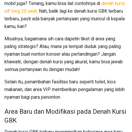
mobil juga? Tenang, kamu bisa liat contohnya di
denah kursi
elf long 20 seat
. Nah, balik lagi ke denah kursi GBK terbaru
terbaru, pasti ada banyak pertanyaan yang muncul di kepala
kamu, kan?
Misalnya, bagaimana sih cara dapetin tiket di area yang
paling strategis? Atau, mana ya tempat duduk yang paling
nyaman buat nonton konser atau pertandingan? Jangan
khawatir, dengan denah kursi yang akurat, kamu bisa jawab
semua pertanyaan itu dengan mudah!
Selain itu, penambahan fasilitas baru seperti toilet, kios
makanan, dan area VIP memberikan pengalaman yang lebih
nyaman bagi para penonton.
Area Baru dan Modifikasi pada Denah Kursi
GBK