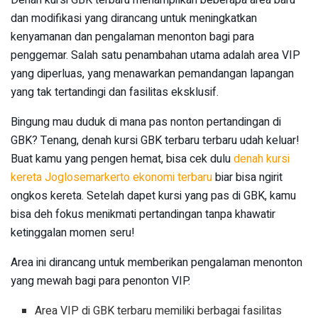
Denah kursi GBK terbaru menampilkan beberapa area baru
dan modifikasi yang dirancang untuk meningkatkan
kenyamanan dan pengalaman menonton bagi para
penggemar. Salah satu penambahan utama adalah area VIP
yang diperluas, yang menawarkan pemandangan lapangan
yang tak tertandingi dan fasilitas eksklusif.
Bingung mau duduk di mana pas nonton pertandingan di
GBK? Tenang, denah kursi GBK terbaru terbaru udah keluar!
Buat kamu yang pengen hemat, bisa cek dulu
denah kursi
kereta Joglosemarkerto ekonomi terbaru
biar bisa ngirit
ongkos kereta. Setelah dapet kursi yang pas di GBK, kamu
bisa deh fokus menikmati pertandingan tanpa khawatir
ketinggalan momen seru!
Area ini dirancang untuk memberikan pengalaman menonton
yang mewah bagi para penonton VIP.
Area VIP di GBK terbaru memiliki berbagai fasilitas