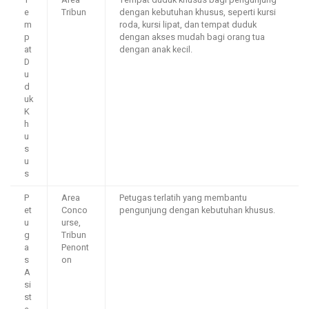
T
Area
Tempat duduk khusus bagi pengunjung
e
Tribun
dengan kebutuhan khusus, seperti kursi
m
roda, kursi lipat, dan tempat duduk
p
dengan akses mudah bagi orang tua
at
dengan anak kecil.
D
u
d
uk
K
h
u
s
u
s
P
Area
Petugas terlatih yang membantu
et
Conco
pengunjung dengan kebutuhan khusus.
u
urse,
g
Tribun
a
Penont
s
on
A
si
st