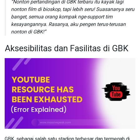
“Nonton pertandingan di GBK terbaru itu kayak lagi
nonton film di bioskop, tapi lebih seru! Suasananya seru
banget, semua orang kompak nge-support tim
kesayangannya. Rasanya, aku pengen terus-terusan
nonton di GBK!”
Aksesibilitas dan Fasilitas di GBK
GBK, sebagai salah satu stadion terbesar dan termegah di