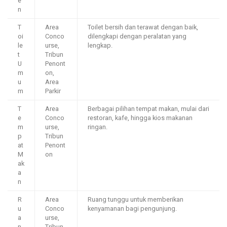
e
n
T
Area
Toilet bersih dan terawat dengan baik,
oi
Conco
dilengkapi dengan peralatan yang
le
urse,
lengkap.
t
Tribun
U
Penont
m
on,
u
Area
m
Parkir
T
Area
Berbagai pilihan tempat makan, mulai dari
e
Conco
restoran, kafe, hingga kios makanan
m
urse,
ringan.
p
Tribun
at
Penont
M
on
ak
a
n
R
Area
Ruang tunggu untuk memberikan
u
Conco
kenyamanan bagi pengunjung.
a
urse,