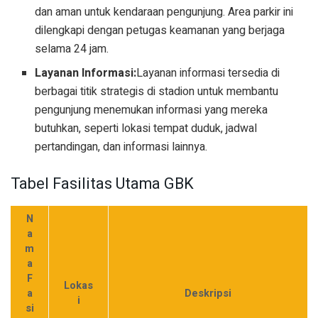
dan aman untuk kendaraan pengunjung. Area parkir ini
dilengkapi dengan petugas keamanan yang berjaga
selama 24 jam.
Layanan Informasi:
Layanan informasi tersedia di
berbagai titik strategis di stadion untuk membantu
pengunjung menemukan informasi yang mereka
butuhkan, seperti lokasi tempat duduk, jadwal
pertandingan, dan informasi lainnya.
Tabel Fasilitas Utama GBK
N
a
m
a
F
Lokas
a
Deskripsi
i
si