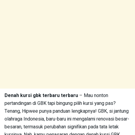
Denah kursi gbk terbaru terbaru
– Mau nonton
pertandingan di GBK tapi bingung pilih kursi yang pas?
Tenang, Hipwee punya panduan lengkapnya! GBK, si jantung
olahraga Indonesia, baru-baru ini mengalami renovasi besar-
besaran, termasuk perubahan signifikan pada tata letak
kursinya. Nah, kamu penasaran dengan denah kursi GBK