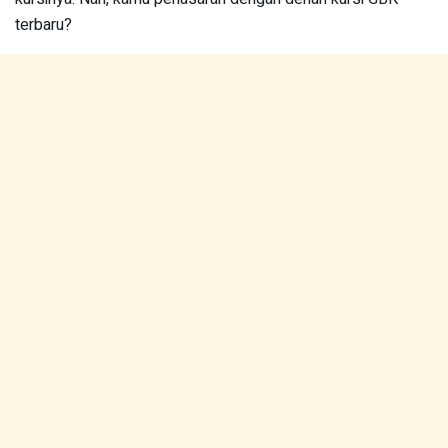
terbaru?