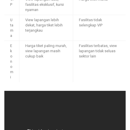
P
fasilitas eksklusif, kursi
nyaman
U
View lapangan lebih
Fasilitas tidak
ta
dekat, harga tiket lebih
selengkap VIP
m
terjangkau
a
E
Harga tiket paling murah,
Fasilitas terbatas, view
k
view lapangan masih
lapangan tidak seluas
o
cukup baik
sektor lain
n
o
m
i