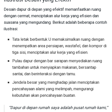
Desain dapur di depan yang efektif memanfaatkan ruang
dengan cermat, menciptakan alur kerja yang efisien dan
suasana yang mengundang. Berikut adalah beberapa contoh
ilustrasi:
Tata letak berbentuk U memaksimalkan ruang dengan
menempatkan area persiapan, wastafel, dan kompor di
tiga sisi, menciptakan alur kerja yang efisien.
Pulau dapur dengan bar sarapan menyediakan ruang
tambahan untuk menyiapkan makanan, bersantap
santai, dan berinteraksi dengan tamu.
Jendela besar yang menghadap jalan menciptakan
pencahayaan alami yang melimpah, mengurangi
kebutuhan akan pencahayaan buatan.
“Dapur di depan rumah saya adalah pusat rumah kami,”