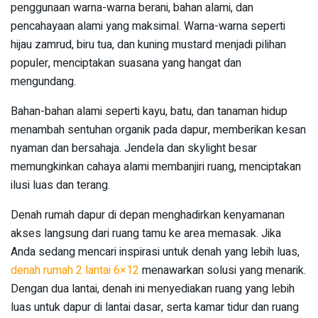
penggunaan warna-warna berani, bahan alami, dan
pencahayaan alami yang maksimal. Warna-warna seperti
hijau zamrud, biru tua, dan kuning mustard menjadi pilihan
populer, menciptakan suasana yang hangat dan
mengundang.
Bahan-bahan alami seperti kayu, batu, dan tanaman hidup
menambah sentuhan organik pada dapur, memberikan kesan
nyaman dan bersahaja. Jendela dan skylight besar
memungkinkan cahaya alami membanjiri ruang, menciptakan
ilusi luas dan terang.
Denah rumah dapur di depan menghadirkan kenyamanan
akses langsung dari ruang tamu ke area memasak. Jika
Anda sedang mencari inspirasi untuk denah yang lebih luas,
denah rumah 2 lantai 6×12
menawarkan solusi yang menarik.
Dengan dua lantai, denah ini menyediakan ruang yang lebih
luas untuk dapur di lantai dasar, serta kamar tidur dan ruang