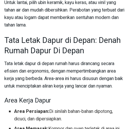
Untuk lantai, pilih ubin keramik, kayu keras, atau vinil yang
tahan air dan mudah dibersihkan. Perabotan yang terbuat dari
kayu atau logam dapat memberikan sentuhan modern dan
tahan lama.
Tata Letak Dapur di Depan: Denah
Rumah Dapur Di Depan
Tata letak dapur di depan rumah harus dirancang secara
efisien dan ergonomis, dengan mempertimbangkan area
kerja yang berbeda. Area-area ini harus disusun dengan baik
untuk menciptakan aliran kerja yang lancar dan nyaman.
Area Kerja Dapur
Area Persiapan:
Di sinilah bahan-bahan dipotong,
dicuci, dan dipersiapkan.
Area Memasak:
Kompor dan oven terletak di area ini,