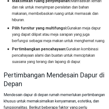
Maksimkan ruang penyimpanan:
Manfaatkan lemari
dan rak untuk menyimpan peralatan dan bahan
makanan, membebaskan ruang untuk memasak dan
hiburan.
Pilih furnitur yang multifungsi:
Gunakan meja dapur
yang dapat dilipat atau meja sarapan yang juga
berfungsi sebagai meja makan untuk menghemat ruang.
Pertimbangkan pencahayaan:
Gunakan kombinasi
pencahayaan alami dan buatan untuk menciptakan
suasana yang terang dan lapang di dapur.
Pertimbangan Mendesain Dapur di
Depan
Mendesain dapur di depan rumah memerlukan pertimbangan
khusus untuk memaksimalkan kenyamanan, estetika, dan
fungsionalitas. Berikut beberapa faktor yang perlu