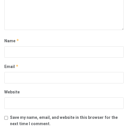
Name
*
Email
*
Website
Save my name, email, and website in this browser for the
next time I comment.