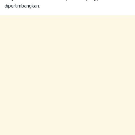
dipertimbangkan: