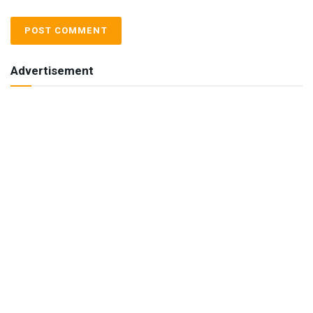
Advertisement