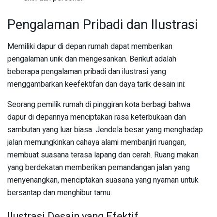
Pengalaman Pribadi dan Ilustrasi
Memiliki dapur di depan rumah dapat memberikan
pengalaman unik dan mengesankan. Berikut adalah
beberapa pengalaman pribadi dan ilustrasi yang
menggambarkan keefektifan dan daya tarik desain ini:
Seorang pemilik rumah di pinggiran kota berbagi bahwa
dapur di depannya menciptakan rasa keterbukaan dan
sambutan yang luar biasa. Jendela besar yang menghadap
jalan memungkinkan cahaya alami membanjiri ruangan,
membuat suasana terasa lapang dan cerah. Ruang makan
yang berdekatan memberikan pemandangan jalan yang
menyenangkan, menciptakan suasana yang nyaman untuk
bersantap dan menghibur tamu.
Ilustrasi Desain yang Efektif