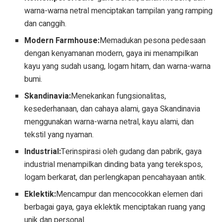
warna-warna netral menciptakan tampilan yang ramping
dan canggih.
Modern Farmhouse:
Memadukan pesona pedesaan
dengan kenyamanan modern, gaya ini menampilkan
kayu yang sudah usang, logam hitam, dan warna-warna
bumi.
Skandinavia:
Menekankan fungsionalitas,
kesederhanaan, dan cahaya alami, gaya Skandinavia
menggunakan warna-warna netral, kayu alami, dan
tekstil yang nyaman.
Industrial:
Terinspirasi oleh gudang dan pabrik, gaya
industrial menampilkan dinding bata yang terekspos,
logam berkarat, dan perlengkapan pencahayaan antik.
Eklektik:
Mencampur dan mencocokkan elemen dari
berbagai gaya, gaya eklektik menciptakan ruang yang
unik dan personal.