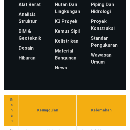
Alat Berat
Hutan Dan
Piping Dan
Lingkungan
Hidrologi
Analisis
Struktur
K3 Proyek
Proyek
Konstruksi
BIM &
Kamus Sipil
Geoteknik
Standar
Kelistrikan
Pengukuran
Desain
Material
Wawasan
Hiburan
Bangunan
Umum
News
B
a
h
Keunggulan
Kelemahan
a
n