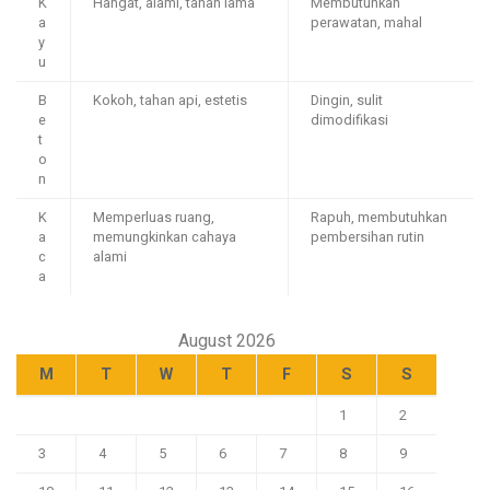
K
Hangat, alami, tahan lama
Membutuhkan
a
perawatan, mahal
y
u
B
Kokoh, tahan api, estetis
Dingin, sulit
e
dimodifikasi
t
o
n
K
Memperluas ruang,
Rapuh, membutuhkan
a
memungkinkan cahaya
pembersihan rutin
c
alami
a
August 2026
M
T
W
T
F
S
S
1
2
3
4
5
6
7
8
9