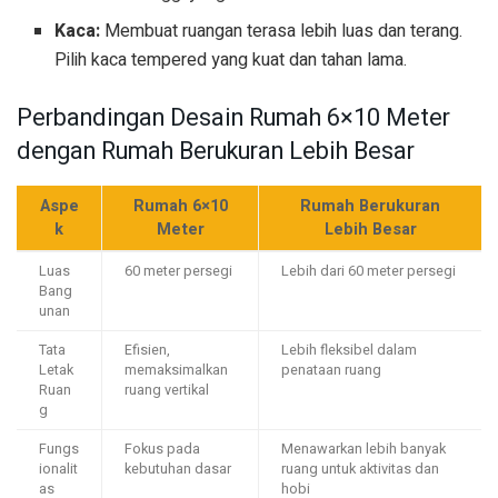
Kaca:
Membuat ruangan terasa lebih luas dan terang.
Pilih kaca tempered yang kuat dan tahan lama.
Perbandingan Desain Rumah 6×10 Meter
dengan Rumah Berukuran Lebih Besar
Aspe
Rumah 6×10
Rumah Berukuran
k
Meter
Lebih Besar
Luas
60 meter persegi
Lebih dari 60 meter persegi
Bang
unan
Tata
Efisien,
Lebih fleksibel dalam
Letak
memaksimalkan
penataan ruang
Ruan
ruang vertikal
g
Fungs
Fokus pada
Menawarkan lebih banyak
ionalit
kebutuhan dasar
ruang untuk aktivitas dan
as
hobi