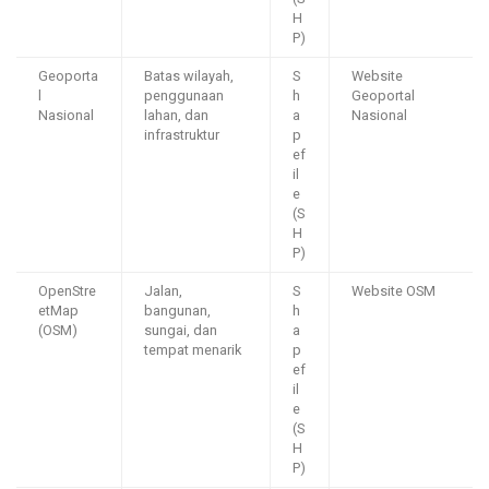
H
P)
Geoporta
Batas wilayah,
S
Website
l
penggunaan
h
Geoportal
Nasional
lahan, dan
a
Nasional
infrastruktur
p
ef
il
e
(S
H
P)
OpenStre
Jalan,
S
Website OSM
etMap
bangunan,
h
(OSM)
sungai, dan
a
tempat menarik
p
ef
il
e
(S
H
P)