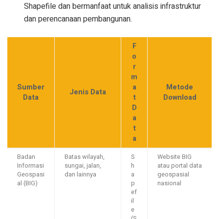
Shapefile dan bermanfaat untuk analisis infrastruktur
dan perencanaan pembangunan.
F
o
r
m
Sumber
a
Metode
Jenis Data
Data
t
Download
D
a
t
a
Badan
Batas wilayah,
S
Website BIG
Informasi
sungai, jalan,
h
atau portal data
Geospasi
dan lainnya
a
geospasial
al (BIG)
p
nasional
ef
il
e
(S