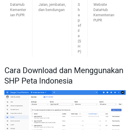
DataHub
Jalan, jembatan,
S
Website
Kementer
dan bendungan
h
DataHub
ian PUPR
a
Kementerian
p
PUPR
ef
il
e
(S
H
P)
Cara Download dan Menggunakan
SHP Peta Indonesia