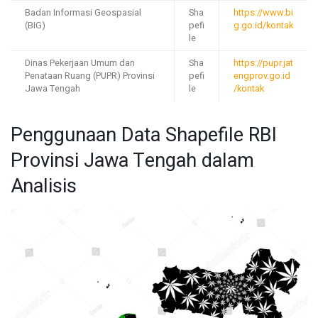
Badan Informasi Geospasial
Sha
https://www.bi
(BIG)
pefi
g.go.id/kontak
le
Dinas Pekerjaan Umum dan
Sha
https://pupr.jat
Penataan Ruang (PUPR) Provinsi
pefi
engprov.go.id
Jawa Tengah
le
/kontak
Penggunaan Data Shapefile RBI
Provinsi Jawa Tengah dalam
Analisis