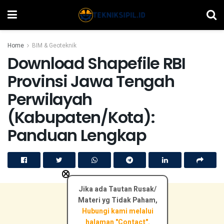
Home
BIM & Geoteknik
Download Shapefile RBI
Provinsi Jawa Tengah
Perwilayah
(Kabupaten/Kota):
Panduan Lengkap
×
Jika ada Tautan Rusak/
Materi yg Tidak Paham,
Hubungi kami melalui
halaman "Contact".