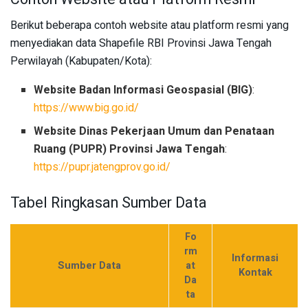
Berikut beberapa contoh website atau platform resmi yang
menyediakan data Shapefile RBI Provinsi Jawa Tengah
Perwilayah (Kabupaten/Kota):
Website Badan Informasi Geospasial (BIG)
:
https://www.big.go.id/
Website Dinas Pekerjaan Umum dan Penataan
Ruang (PUPR) Provinsi Jawa Tengah
:
https://pupr.jatengprov.go.id/
Tabel Ringkasan Sumber Data
Fo
rm
Informasi
Sumber Data
at
Kontak
Da
ta