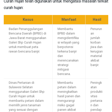
Curah Hujan telah digunakan untuk mengatasi masalah terkait
curah hujan:
Kasus
Manfaat
Hasil
Badan Penanggulangan
Membantu
Penurun
Bencana Daerah (BPBD) di
BPBD dalam
an
Jawa Barat menggunakan
mengidentifika
jumlah
Galeri Shp Curah Hujan
si wilayah yang
korban
untuk membuat peta
berpotensi
jiwa dan
rawan bencana banjir.
terkena banjir
kerugian
dan
material
merencanakan
akibat
strategi
banjir.
mitigasi
bencana.
Dinas Pertanian di
Membantu
Peningk
Sulawesi Selatan
petani dalam
atan
menggunakan Galeri Shp
meningkatkan
produkti
Curah Hujan untuk
hasil panen dan
vitas
membantu petani dalam
mengurangi
pertania
memilih jenis tanaman
risiko gagal
n dan
yang sesuai dengan
panen akibat
pendap