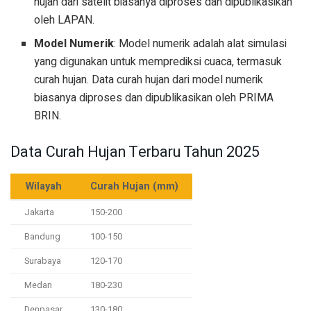
hujan dari satelit biasanya diproses dan dipublikasikan
oleh LAPAN.
Model Numerik
: Model numerik adalah alat simulasi
yang digunakan untuk memprediksi cuaca, termasuk
curah hujan. Data curah hujan dari model numerik
biasanya diproses dan dipublikasikan oleh PRIMA
BRIN.
Data Curah Hujan Terbaru Tahun 2025
Wilayah
Curah Hujan (mm)
Jakarta
150-200
Bandung
100-150
Surabaya
120-170
Medan
180-230
Denpasar
130-180