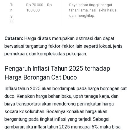
Ti
Rp 70.000 – Rp
Daya sebar tinggi, sangat
n
100.000
tahan lama, hasil akhir halus
g
dan mengkilap.
gi
Catatan:
Harga di atas merupakan estimasi dan dapat
bervariasi tergantung faktor-faktor lain seperti lokasi, jenis
permukaan, dan kompleksitas pekerjaan.
Pengaruh Inflasi Tahun 2025 terhadap
Harga Borongan Cat Duco
Inflasi tahun 2025 akan berdampak pada harga borongan cat
duco. Kenaikan harga bahan baku, upah tenaga kerja, dan
biaya transportasi akan mendorong peningkatan harga
secara keseluruhan. Besarnya kenaikan harga akan
bergantung pada tingkat inflasi yang terjadi. Sebagai
gambaran, jika inflasi tahun 2025 mencapai 5%, maka bisa