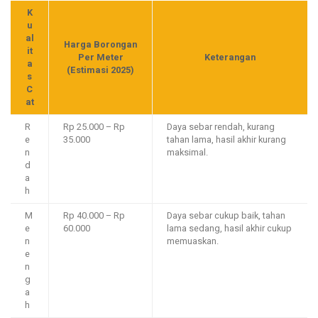
K
u
al
Harga Borongan
it
Per Meter
Keterangan
a
(Estimasi 2025)
s
C
at
R
Rp 25.000 – Rp
Daya sebar rendah, kurang
e
35.000
tahan lama, hasil akhir kurang
n
maksimal.
d
a
h
M
Rp 40.000 – Rp
Daya sebar cukup baik, tahan
e
60.000
lama sedang, hasil akhir cukup
n
memuaskan.
e
n
g
a
h