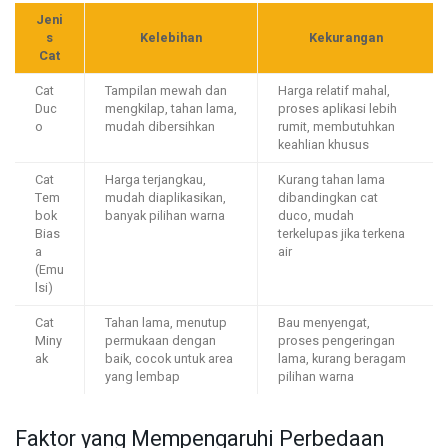
Jeni
s
Kelebihan
Kekurangan
Cat
Cat
Tampilan mewah dan
Harga relatif mahal,
Duc
mengkilap, tahan lama,
proses aplikasi lebih
o
mudah dibersihkan
rumit, membutuhkan
keahlian khusus
Cat
Harga terjangkau,
Kurang tahan lama
Tem
mudah diaplikasikan,
dibandingkan cat
bok
banyak pilihan warna
duco, mudah
Bias
terkelupas jika terkena
a
air
(Emu
lsi)
Cat
Tahan lama, menutup
Bau menyengat,
Miny
permukaan dengan
proses pengeringan
ak
baik, cocok untuk area
lama, kurang beragam
yang lembap
pilihan warna
Faktor yang Mempengaruhi Perbedaan