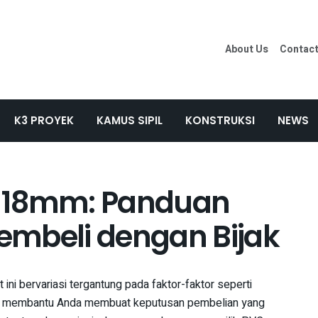
About Us
Contac
K3 PROYEK
KAMUS SIPIL
KONSTRUKSI
NEWS
d 18mm: Panduan
embeli dengan Bijak
ni bervariasi tergantung pada faktor-faktor seperti
ntuk membantu Anda membuat keputusan pembelian yang