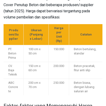
Cover Penutup Beton dari beberapa produsen/supplier
(tahun 2025). Harga dapat bervariasi tergantung pada
volume pembelian dan spesifikasi.
Harga
Produ
Ukuran
per
sen/Su
(Panjang
Catatan
Unit
pplier
x Lebar)
(Rp)
PT.
100 cm x
150.000
Beton bertulang,
Beton
50 cm
standar
Prima
CV.
150 cm x
200.000
Beton pracetak,
Baja
60 cm
fitur anti slip
Teknik
ABC
200 cm x
250.000
Beton biasa,
Concre
70 cm
dengan lubang
te
saluran air
Faktor-faktor yang Memengaruhi Harga,