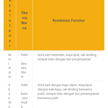
a
y
a
Ske
I
ma
n
Kombinasi Furnitur
War
t
na
e
ri
o
r
M
Putih
Sofa bed minimalis, meja lipat, rak dinding,
in
,
tempat tidur dengan laci penyimpanan
i
abu-
m
abu,
al
hita
is
m
S
Putih
Sofa bed dengan kayu alami, meja lipat
k
,
dengan kaki kayu, rak dinding berwarna
a
krem
putih, tempat tidur dengan laci penyimpanan
n
, biru
berwarna putih
di
mud
n
a