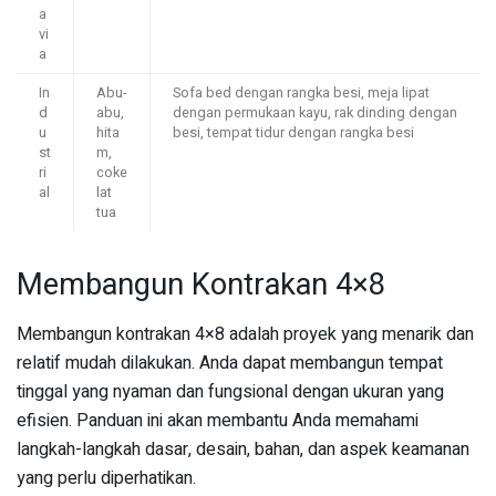
a
vi
a
In
Abu-
Sofa bed dengan rangka besi, meja lipat
d
abu,
dengan permukaan kayu, rak dinding dengan
u
hita
besi, tempat tidur dengan rangka besi
st
m,
ri
coke
al
lat
tua
Membangun Kontrakan 4×8
Membangun kontrakan 4×8 adalah proyek yang menarik dan
relatif mudah dilakukan. Anda dapat membangun tempat
tinggal yang nyaman dan fungsional dengan ukuran yang
efisien. Panduan ini akan membantu Anda memahami
langkah-langkah dasar, desain, bahan, dan aspek keamanan
yang perlu diperhatikan.