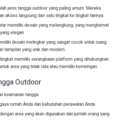
alah jenis tangga outdoor yang paling umum. Mereka
akses langsung dari satu tingkat ke tingkat lainnya.
utar memiliki desain yang melengkung, yang menghemat
yang elegan.
miliki desain melingkar yang sangat cocok untuk ruang
n tampilan yang unik dan modern.
tingkat memiliki serangkaian platform yang dihubungkan
ntuk area yang tidak rata atau memiliki kemiringan.
ngga Outdoor
an keamanan tangga.
 gaya rumah Anda dan kebutuhan perawatan Anda.
i dengan area yang akan digunakan dan jumlah orang yang