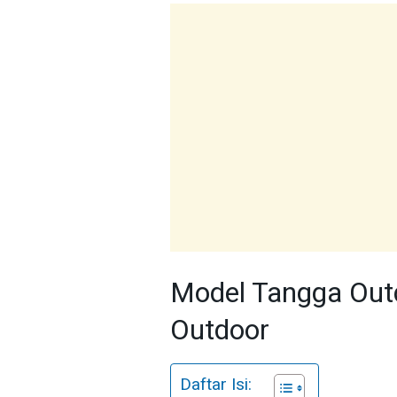
Model Tangga Out
Outdoor
Daftar Isi: