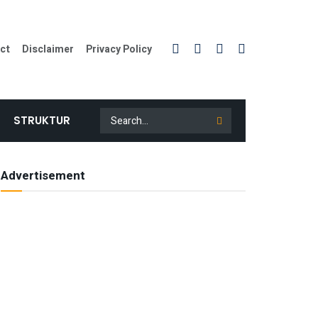
ct
Disclaimer
Privacy Policy
STRUKTUR
Advertisement