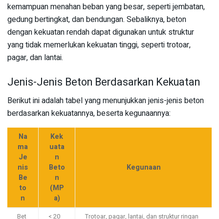
kemampuan menahan beban yang besar, seperti jembatan,
gedung bertingkat, dan bendungan. Sebaliknya, beton
dengan kekuatan rendah dapat digunakan untuk struktur
yang tidak memerlukan kekuatan tinggi, seperti trotoar,
pagar, dan lantai.
Jenis-Jenis Beton Berdasarkan Kekuatan
Berikut ini adalah tabel yang menunjukkan jenis-jenis beton
berdasarkan kekuatannya, beserta kegunaannya:
Na
Kek
ma
uata
Je
n
nis
Beto
Kegunaan
Be
n
to
(MP
n
a)
Bet
< 20
Trotoar, pagar, lantai, dan struktur ringan