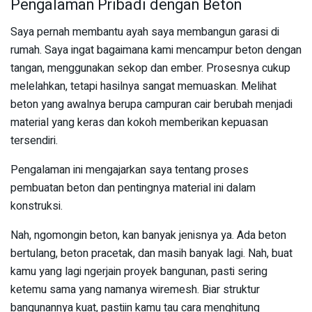
Pengalaman Pribadi dengan Beton
Saya pernah membantu ayah saya membangun garasi di
rumah. Saya ingat bagaimana kami mencampur beton dengan
tangan, menggunakan sekop dan ember. Prosesnya cukup
melelahkan, tetapi hasilnya sangat memuaskan. Melihat
beton yang awalnya berupa campuran cair berubah menjadi
material yang keras dan kokoh memberikan kepuasan
tersendiri.
Pengalaman ini mengajarkan saya tentang proses
pembuatan beton dan pentingnya material ini dalam
konstruksi.
Nah, ngomongin beton, kan banyak jenisnya ya. Ada beton
bertulang, beton pracetak, dan masih banyak lagi. Nah, buat
kamu yang lagi ngerjain proyek bangunan, pasti sering
ketemu sama yang namanya wiremesh. Biar struktur
bangunannya kuat, pastiin kamu tau cara menghitung