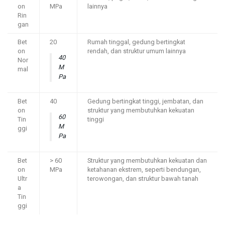
on
MPa
lainnya
Rin
gan
Bet
20
Rumah tinggal, gedung bertingkat
on
rendah, dan struktur umum lainnya
40
Nor
M
mal
Pa
Bet
40
Gedung bertingkat tinggi, jembatan, dan
on
struktur yang membutuhkan kekuatan
60
Tin
tinggi
M
ggi
Pa
Bet
> 60
Struktur yang membutuhkan kekuatan dan
on
MPa
ketahanan ekstrem, seperti bendungan,
Ultr
terowongan, dan struktur bawah tanah
a
Tin
ggi