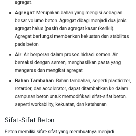
agregat.
Agregat
: Merupakan bahan yang mengisi sebagian
besar volume beton. Agregat dibagi menjadi dua jenis:
agregat halus (pasir) dan agregat kasar (kerikil).
Agregat berfungsi memberikan kekuatan dan stabilitas
pada beton.
Air
: Air berperan dalam proses hidrasi semen. Air
bereaksi dengan semen, menghasilkan pasta yang
mengeras dan mengikat agregat.
Bahan Tambahan
: Bahan tambahan, seperti plasticizer,
retarder, dan accelerator, dapat ditambahkan ke dalam
campuran beton untuk memodifikasi sifat-sifat beton,
seperti workability, kekuatan, dan ketahanan.
Sifat-Sifat Beton
Beton memiliki sifat-sifat yang membuatnya menjadi