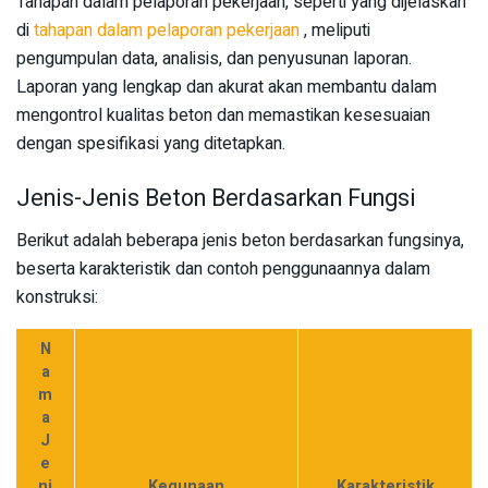
Tahapan dalam pelaporan pekerjaan, seperti yang dijelaskan
di
tahapan dalam pelaporan pekerjaan
, meliputi
pengumpulan data, analisis, dan penyusunan laporan.
Laporan yang lengkap dan akurat akan membantu dalam
mengontrol kualitas beton dan memastikan kesesuaian
dengan spesifikasi yang ditetapkan.
Jenis-Jenis Beton Berdasarkan Fungsi
Berikut adalah beberapa jenis beton berdasarkan fungsinya,
beserta karakteristik dan contoh penggunaannya dalam
konstruksi:
N
a
m
a
J
e
ni
Kegunaan
Karakteristik