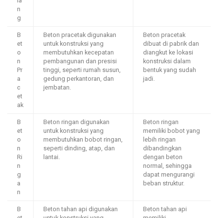
la
n
g
B
Beton pracetak digunakan
Beton pracetak
et
untuk konstruksi yang
dibuat di pabrik dan
o
membutuhkan kecepatan
diangkut ke lokasi
n
pembangunan dan presisi
konstruksi dalam
Pr
tinggi, seperti rumah susun,
bentuk yang sudah
a
gedung perkantoran, dan
jadi.
c
jembatan.
et
ak
B
Beton ringan digunakan
Beton ringan
et
untuk konstruksi yang
memiliki bobot yang
o
membutuhkan bobot ringan,
lebih ringan
n
seperti dinding, atap, dan
dibandingkan
Ri
lantai.
dengan beton
n
normal, sehingga
g
dapat mengurangi
a
beban struktur.
n
B
Beton tahan api digunakan
Beton tahan api
et
untuk konstruksi yang
memiliki