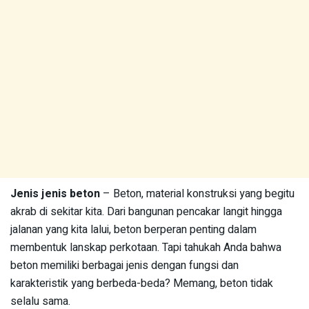
Jenis jenis beton
– Beton, material konstruksi yang begitu
akrab di sekitar kita. Dari bangunan pencakar langit hingga
jalanan yang kita lalui, beton berperan penting dalam
membentuk lanskap perkotaan. Tapi tahukah Anda bahwa
beton memiliki berbagai jenis dengan fungsi dan
karakteristik yang berbeda-beda? Memang, beton tidak
selalu sama.