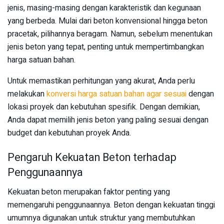
jenis, masing-masing dengan karakteristik dan kegunaan
yang berbeda. Mulai dari beton konvensional hingga beton
pracetak, pilihannya beragam. Namun, sebelum menentukan
jenis beton yang tepat, penting untuk mempertimbangkan
harga satuan bahan.
Untuk memastikan perhitungan yang akurat, Anda perlu
melakukan
konversi harga satuan bahan agar sesuai
dengan
lokasi proyek dan kebutuhan spesifik. Dengan demikian,
Anda dapat memilih jenis beton yang paling sesuai dengan
budget dan kebutuhan proyek Anda.
Pengaruh Kekuatan Beton terhadap
Penggunaannya
Kekuatan beton merupakan faktor penting yang
memengaruhi penggunaannya. Beton dengan kekuatan tinggi
umumnya digunakan untuk struktur yang membutuhkan