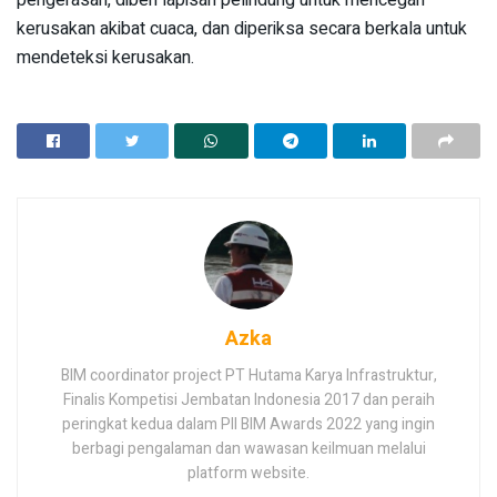
pengerasan, diberi lapisan pelindung untuk mencegah
kerusakan akibat cuaca, dan diperiksa secara berkala untuk
mendeteksi kerusakan.
Azka
BIM coordinator project PT Hutama Karya Infrastruktur,
Finalis Kompetisi Jembatan Indonesia 2017 dan peraih
peringkat kedua dalam PII BIM Awards 2022 yang ingin
berbagi pengalaman dan wawasan keilmuan melalui
platform website.