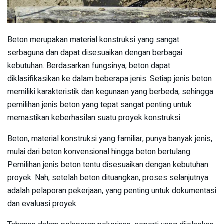
Beton merupakan material konstruksi yang sangat
serbaguna dan dapat disesuaikan dengan berbagai
kebutuhan. Berdasarkan fungsinya, beton dapat
diklasifikasikan ke dalam beberapa jenis. Setiap jenis beton
memiliki karakteristik dan kegunaan yang berbeda, sehingga
pemilihan jenis beton yang tepat sangat penting untuk
memastikan keberhasilan suatu proyek konstruksi.
Beton, material konstruksi yang familiar, punya banyak jenis,
mulai dari beton konvensional hingga beton bertulang.
Pemilihan jenis beton tentu disesuaikan dengan kebutuhan
proyek. Nah, setelah beton dituangkan, proses selanjutnya
adalah pelaporan pekerjaan, yang penting untuk dokumentasi
dan evaluasi proyek.