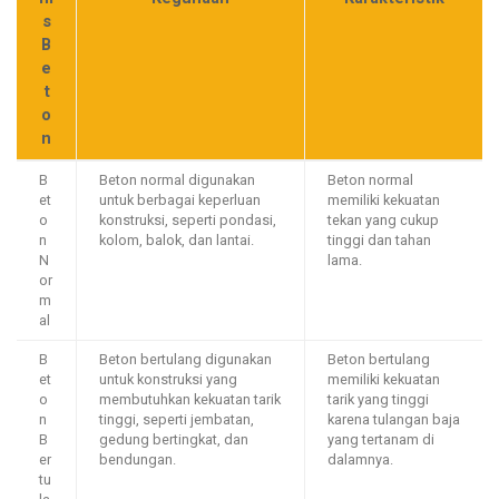
s
B
e
t
o
n
B
Beton normal digunakan
Beton normal
et
untuk berbagai keperluan
memiliki kekuatan
o
konstruksi, seperti pondasi,
tekan yang cukup
n
kolom, balok, dan lantai.
tinggi dan tahan
N
lama.
or
m
al
B
Beton bertulang digunakan
Beton bertulang
et
untuk konstruksi yang
memiliki kekuatan
o
membutuhkan kekuatan tarik
tarik yang tinggi
n
tinggi, seperti jembatan,
karena tulangan baja
B
gedung bertingkat, dan
yang tertanam di
er
bendungan.
dalamnya.
tu