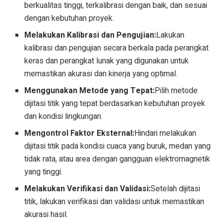
berkualitas tinggi, terkalibrasi dengan baik, dan sesuai
dengan kebutuhan proyek.
Melakukan Kalibrasi dan Pengujian:
Lakukan
kalibrasi dan pengujian secara berkala pada perangkat
keras dan perangkat lunak yang digunakan untuk
memastikan akurasi dan kinerja yang optimal.
Menggunakan Metode yang Tepat:
Pilih metode
dijitasi titik yang tepat berdasarkan kebutuhan proyek
dan kondisi lingkungan.
Mengontrol Faktor Eksternal:
Hindari melakukan
dijitasi titik pada kondisi cuaca yang buruk, medan yang
tidak rata, atau area dengan gangguan elektromagnetik
yang tinggi.
Melakukan Verifikasi dan Validasi:
Setelah dijitasi
titik, lakukan verifikasi dan validasi untuk memastikan
akurasi hasil.