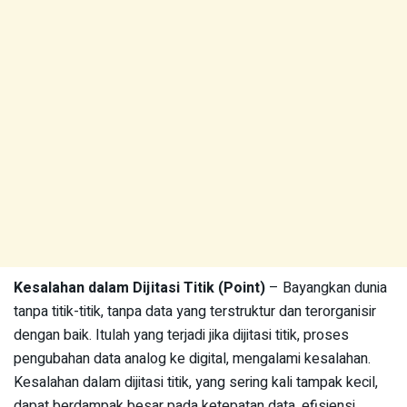
Kesalahan dalam Dijitasi Titik (Point)
– Bayangkan dunia
tanpa titik-titik, tanpa data yang terstruktur dan terorganisir
dengan baik. Itulah yang terjadi jika dijitasi titik, proses
pengubahan data analog ke digital, mengalami kesalahan.
Kesalahan dalam dijitasi titik, yang sering kali tampak kecil,
dapat berdampak besar pada ketepatan data, efisiensi