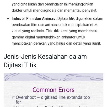
yang dihasilkan dari pemindaian ini memungkinkan
dokter untuk mendiagnosis dan memantau penyakit.
Industri Film dan Animasi:
Dijitasi titik digunakan dalam
pembuatan film dan animasi untuk menciptakan efek
visual yang realistis. Titik-titik kecil yang membentuk
gambar digital memungkinkan animator untuk
menciptakan gerakan yang halus dan detail yang rumit.
Jenis-Jenis Kesalahan dalam
Dijitasi Titik