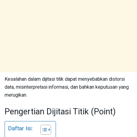
Kesalahan dalam dijitasi titik dapat menyebabkan distorsi
data, misinterpretasi informasi, dan bahkan keputusan yang
merugikan.
Pengertian Dijitasi Titik (Point)
Daftar Isi: