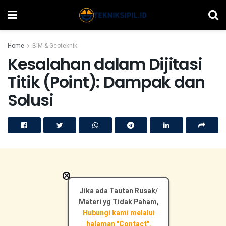
Home
BIM & Geoteknik
Kesalahan dalam Dijitasi
Titik (Point): Dampak dan
Solusi
×
Jika ada Tautan Rusak/
Materi yg Tidak Paham,
Hubungi kami melalui
halaman "Contact".