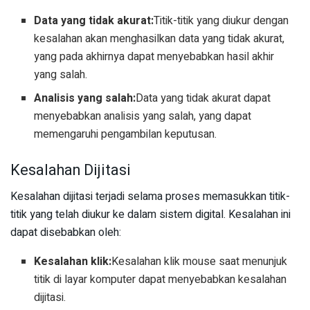
Data yang tidak akurat:
Titik-titik yang diukur dengan
kesalahan akan menghasilkan data yang tidak akurat,
yang pada akhirnya dapat menyebabkan hasil akhir
yang salah.
Analisis yang salah:
Data yang tidak akurat dapat
menyebabkan analisis yang salah, yang dapat
memengaruhi pengambilan keputusan.
Kesalahan Dijitasi
Kesalahan dijitasi terjadi selama proses memasukkan titik-
titik yang telah diukur ke dalam sistem digital. Kesalahan ini
dapat disebabkan oleh:
Kesalahan klik:
Kesalahan klik mouse saat menunjuk
titik di layar komputer dapat menyebabkan kesalahan
dijitasi.