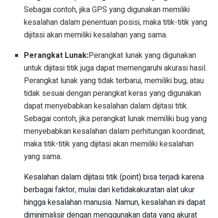
Sebagai contoh, jika GPS yang digunakan memiliki
kesalahan dalam penentuan posisi, maka titik-titik yang
dijitasi akan memiliki kesalahan yang sama.
Perangkat Lunak:
Perangkat lunak yang digunakan
untuk dijitasi titik juga dapat memengaruhi akurasi hasil.
Perangkat lunak yang tidak terbarui, memiliki bug, atau
tidak sesuai dengan perangkat keras yang digunakan
dapat menyebabkan kesalahan dalam dijitasi titik.
Sebagai contoh, jika perangkat lunak memiliki bug yang
menyebabkan kesalahan dalam perhitungan koordinat,
maka titik-titik yang dijitasi akan memiliki kesalahan
yang sama.
Kesalahan dalam dijitasi titik (point) bisa terjadi karena
berbagai faktor, mulai dari ketidakakuratan alat ukur
hingga kesalahan manusia. Namun, kesalahan ini dapat
diminimalisir dengan menggunakan data yang akurat