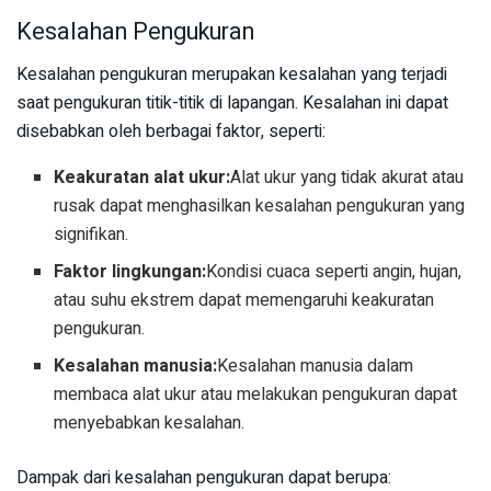
Kesalahan Pengukuran
Kesalahan pengukuran merupakan kesalahan yang terjadi
saat pengukuran titik-titik di lapangan. Kesalahan ini dapat
disebabkan oleh berbagai faktor, seperti:
Keakuratan alat ukur:
Alat ukur yang tidak akurat atau
rusak dapat menghasilkan kesalahan pengukuran yang
signifikan.
Faktor lingkungan:
Kondisi cuaca seperti angin, hujan,
atau suhu ekstrem dapat memengaruhi keakuratan
pengukuran.
Kesalahan manusia:
Kesalahan manusia dalam
membaca alat ukur atau melakukan pengukuran dapat
menyebabkan kesalahan.
Dampak dari kesalahan pengukuran dapat berupa: