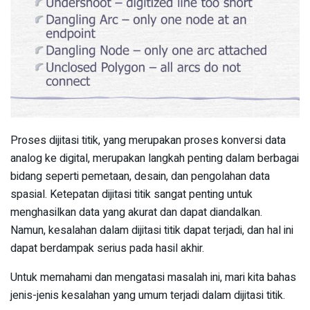
Proses dijitasi titik, yang merupakan proses konversi data
analog ke digital, merupakan langkah penting dalam berbagai
bidang seperti pemetaan, desain, dan pengolahan data
spasial. Ketepatan dijitasi titik sangat penting untuk
menghasilkan data yang akurat dan dapat diandalkan.
Namun, kesalahan dalam dijitasi titik dapat terjadi, dan hal ini
dapat berdampak serius pada hasil akhir.
Untuk memahami dan mengatasi masalah ini, mari kita bahas
jenis-jenis kesalahan yang umum terjadi dalam dijitasi titik.