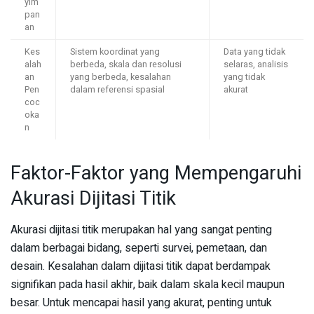
yim
pan
an
Kes
Sistem koordinat yang
Data yang tidak
alah
berbeda, skala dan resolusi
selaras, analisis
an
yang berbeda, kesalahan
yang tidak
Pen
dalam referensi spasial
akurat
coc
oka
n
Faktor-Faktor yang Mempengaruhi
Akurasi Dijitasi Titik
Akurasi dijitasi titik merupakan hal yang sangat penting
dalam berbagai bidang, seperti survei, pemetaan, dan
desain. Kesalahan dalam dijitasi titik dapat berdampak
signifikan pada hasil akhir, baik dalam skala kecil maupun
besar. Untuk mencapai hasil yang akurat, penting untuk