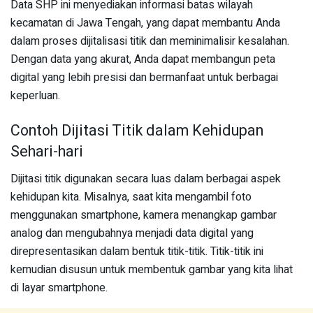
Data SHP ini menyediakan informasi batas wilayah
kecamatan di Jawa Tengah, yang dapat membantu Anda
dalam proses dijitalisasi titik dan meminimalisir kesalahan.
Dengan data yang akurat, Anda dapat membangun peta
digital yang lebih presisi dan bermanfaat untuk berbagai
keperluan.
Contoh Dijitasi Titik dalam Kehidupan
Sehari-hari
Dijitasi titik digunakan secara luas dalam berbagai aspek
kehidupan kita. Misalnya, saat kita mengambil foto
menggunakan smartphone, kamera menangkap gambar
analog dan mengubahnya menjadi data digital yang
direpresentasikan dalam bentuk titik-titik. Titik-titik ini
kemudian disusun untuk membentuk gambar yang kita lihat
di layar smartphone.