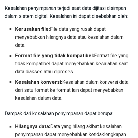
Kesalahan penyimpanan terjadi saat data dijitasi disimpan
dalam sistem digital. Kesalahan ini dapat disebabkan oleh:
Kerusakan file:
File data yang rusak dapat
menyebabkan hilangnya data atau kesalahan dalam
data.
Format file yang tidak kompatibel:
Format file yang
tidak kompatibel dapat menyebabkan kesalahan saat
data diakses atau diproses.
Kesalahan konversi:
Kesalahan dalam konversi data
dari satu format ke format lain dapat menyebabkan
kesalahan dalam data.
Dampak dari kesalahan penyimpanan dapat berupa:
Hilangnya data:
Data yang hilang akibat kesalahan
penyimpanan dapat menyebabkan ketidaklengkapan