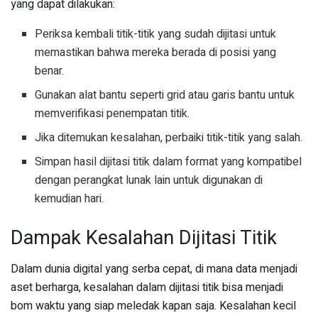
yang dapat dilakukan:
Periksa kembali titik-titik yang sudah dijitasi untuk
memastikan bahwa mereka berada di posisi yang
benar.
Gunakan alat bantu seperti grid atau garis bantu untuk
memverifikasi penempatan titik.
Jika ditemukan kesalahan, perbaiki titik-titik yang salah.
Simpan hasil dijitasi titik dalam format yang kompatibel
dengan perangkat lunak lain untuk digunakan di
kemudian hari.
Dampak Kesalahan Dijitasi Titik
Dalam dunia digital yang serba cepat, di mana data menjadi
aset berharga, kesalahan dalam dijitasi titik bisa menjadi
bom waktu yang siap meledak kapan saja. Kesalahan kecil