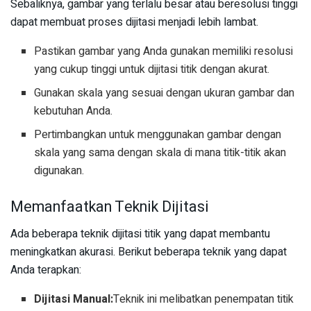
Sebaliknya, gambar yang terlalu besar atau beresolusi tinggi
dapat membuat proses dijitasi menjadi lebih lambat.
Pastikan gambar yang Anda gunakan memiliki resolusi
yang cukup tinggi untuk dijitasi titik dengan akurat.
Gunakan skala yang sesuai dengan ukuran gambar dan
kebutuhan Anda.
Pertimbangkan untuk menggunakan gambar dengan
skala yang sama dengan skala di mana titik-titik akan
digunakan.
Memanfaatkan Teknik Dijitasi
Ada beberapa teknik dijitasi titik yang dapat membantu
meningkatkan akurasi. Berikut beberapa teknik yang dapat
Anda terapkan:
Dijitasi Manual:
Teknik ini melibatkan penempatan titik