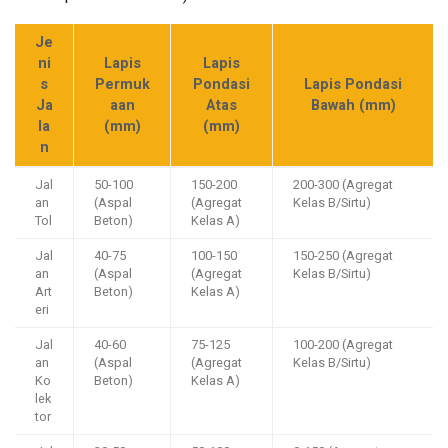
Je
ni
Lapis
Lapis
s
Permuk
Pondasi
Lapis Pondasi
Ja
aan
Atas
Bawah (mm)
la
(mm)
(mm)
n
Jal
50-100
150-200
200-300 (Agregat
an
(Aspal
(Agregat
Kelas B/Sirtu)
Tol
Beton)
Kelas A)
Jal
40-75
100-150
150-250 (Agregat
an
(Aspal
(Agregat
Kelas B/Sirtu)
Art
Beton)
Kelas A)
eri
Jal
40-60
75-125
100-200 (Agregat
an
(Aspal
(Agregat
Kelas B/Sirtu)
Ko
Beton)
Kelas A)
lek
tor