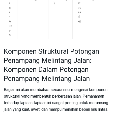
a
)
at
s
au
a
se
n
di
A
kit
ks
e
s
Komponen Struktural Potongan
Penampang Melintang Jalan:
Komponen Dalam Potongan
Penampang Melintang Jalan
Bagian ini akan membahas secara rinci mengenai komponen
struktural yang membentuk perkerasan jalan. Pemahaman
terhadap lapisan-lapisan ini sangat penting untuk merancang
jalan yang kuat, awet, dan mampu menahan beban lalu lintas.