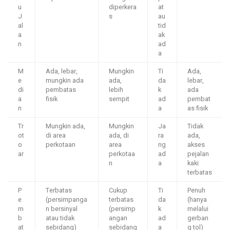
u
diperkera
at
J
s
au
al
tid
a
ak
n
ad
a
M
Ada, lebar,
Mungkin
Ti
Ada,
e
mungkin ada
ada,
da
lebar,
di
pembatas
lebih
k
ada
a
fisik
sempit
ad
pembat
n
a
as fisik
Tr
Mungkin ada,
Mungkin
Ja
Tidak
ot
di area
ada, di
ra
ada,
o
perkotaan
area
ng
akses
ar
perkotaa
ad
pejalan
n
a
kaki
terbatas
P
Terbatas
Cukup
Ti
Penuh
e
(persimpanga
terbatas
da
(hanya
m
n bersinyal
(persimp
k
melalui
b
atau tidak
angan
ad
gerban
at
sebidang)
sebidang
a
g tol)