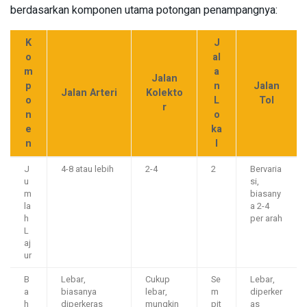
berdasarkan komponen utama potongan penampangnya:
K
J
o
al
m
a
Jalan
p
n
Jalan
Jalan Arteri
Kolekto
o
L
Tol
r
n
o
e
ka
n
l
J
4-8 atau lebih
2-4
2
Bervaria
u
si,
m
biasany
la
a 2-4
h
per arah
L
aj
ur
B
Lebar,
Cukup
Se
Lebar,
a
biasanya
lebar,
m
diperker
h
diperkeras
mungkin
pit
as