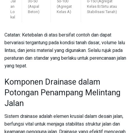
Jal
30-50
50-100
0-150 (Agregat
an
(Aspal
(Agregat
Kelas B/Sirtu atau
Lo
Beton)
Kelas A)
Stabilisasi Tanah)
kal
Catatan: Ketebalan di atas bersifat contoh dan dapat
bervariasi tergantung pada kondisi tanah dasar, volume lalu
lintas, dan jenis material yang digunakan. Selalu rujuk pada
peraturan dan standar yang berlaku untuk perencanaan jalan
yang tepat.
Komponen Drainase dalam
Potongan Penampang Melintang
Jalan
Sistem drainase adalah elemen krusial dalam desain jalan,
berfungsi vital untuk menjaga stabilitas struktur jalan dan
keamanan pengguna jalan. Drainase yang efektif mencegah