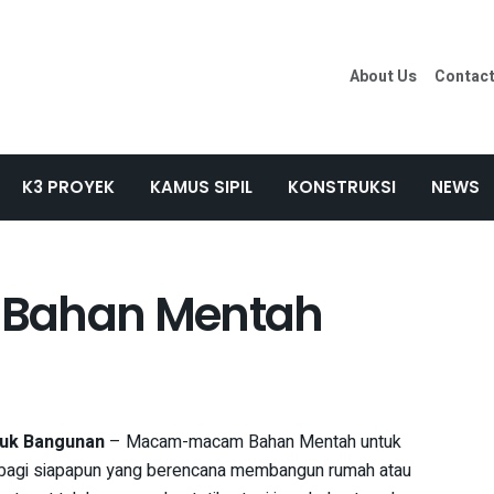
About Us
Contac
K3 PROYEK
KAMUS SIPIL
KONSTRUKSI
NEWS
ahan Mentah
uk Bangunan
– Macam-macam Bahan Mentah untuk
l bagi siapapun yang berencana membangun rumah atau