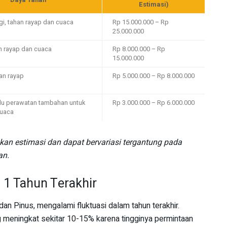
Daya Tahan
Estimasi)
gi, tahan rayap dan cuaca
Rp 15.000.000 – Rp
25.000.000
an rayap dan cuaca
Rp 8.000.000 – Rp
15.000.000
an rayap
Rp 5.000.000 – Rp 8.000.000
lu perawatan tambahan untuk
Rp 3.000.000 – Rp 6.000.000
cuaca
kan estimasi dan dapat bervariasi tergantung pada
an.
 1 Tahun Terakhir
dan Pinus, mengalami fluktuasi dalam tahun terakhir.
g meningkat sekitar 10-15% karena tingginya permintaan