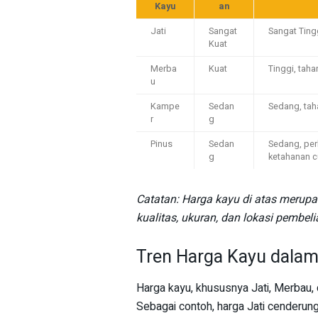
Kayu
an
Jati
Sangat
Sangat Ting
Kuat
Merba
Kuat
Tinggi, tah
u
Kampe
Sedan
Sedang, tah
r
g
Pinus
Sedan
Sedang, per
g
ketahanan 
Catatan: Harga kayu di atas merupa
kualitas, ukuran, dan lokasi pembeli
Tren Harga Kayu dalam
Harga kayu, khususnya Jati, Merbau, 
Sebagai contoh, harga Jati cenderun