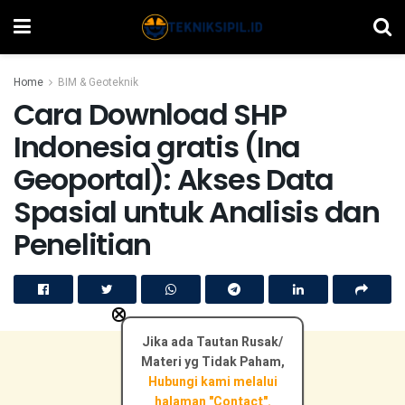
Home
BIM & Geoteknik
Cara Download SHP
Indonesia gratis (Ina
Geoportal): Akses Data
Spasial untuk Analisis dan
Penelitian
×
Jika ada Tautan Rusak/
Materi yg Tidak Paham,
Hubungi kami melalui
halaman "Contact".