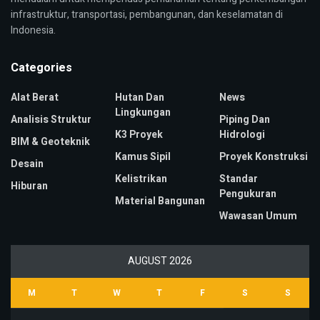
infrastruktur, transportasi, pembangunan, dan keselamatan di
Indonesia.
Categories
Alat Berat
Hutan Dan
News
Lingkungan
Analisis Struktur
Piping Dan
K3 Proyek
Hidrologi
BIM & Geoteknik
Kamus Sipil
Proyek Konstruksi
Desain
Kelistrikan
Standar
Hiburan
Pengukuran
Material Bangunan
Wawasan Umum
AUGUST 2026
M
T
W
T
F
S
S