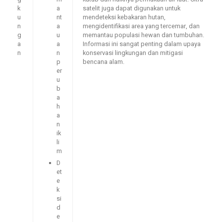
k
a
satelit juga dapat digunakan untuk
u
nt
mendeteksi kebakaran hutan,
n
a
mengidentifikasi area yang tercemar, dan
g
u
memantau populasi hewan dan tumbuhan.
a
a
Informasi ini sangat penting dalam upaya
n
n
konservasi lingkungan dan mitigasi
p
bencana alam.
er
u
b
a
h
a
n
ik
li
m
D
et
e
k
si
d
e