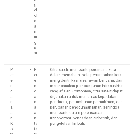
g
el
ol
a
a
n
iri
g
a
si
P
P
Citra satelit membantu perencana kota
er
er
dalam memahami pola pertumbuhan kota,
e
e
mengidentifikasi area rawan bencana, dan
n
n
merencanakan pembangunan infrastruktur
c
c
yang efisien. Contohnya, citra satelit dapat
a
a
digunakan untuk memantau kepadatan
n
n
penduduk, pertumbuhan permukiman, dan
a
a
perubahan penggunaan lahan, sehingga
a
a
membantu dalam perencanaan
n
n
transportasi, pengadaan air bersih, dan
K
ta
pengelolaan limbah.
o
ta