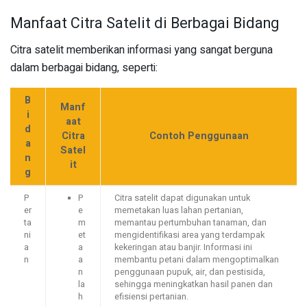
Manfaat Citra Satelit di Berbagai Bidang
Citra satelit memberikan informasi yang sangat berguna
dalam berbagai bidang, seperti:
B
Manf
i
aat
d
Citra
Contoh Penggunaan
a
Satel
n
it
g
P
P
Citra satelit dapat digunakan untuk
er
e
memetakan luas lahan pertanian,
ta
m
memantau pertumbuhan tanaman, dan
ni
et
mengidentifikasi area yang terdampak
a
a
kekeringan atau banjir. Informasi ini
n
a
membantu petani dalam mengoptimalkan
n
penggunaan pupuk, air, dan pestisida,
la
sehingga meningkatkan hasil panen dan
h
efisiensi pertanian.