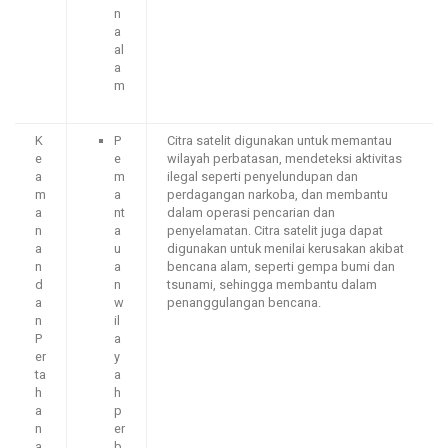
n
a
al
a
m
K
P
Citra satelit digunakan untuk memantau
e
e
wilayah perbatasan, mendeteksi aktivitas
a
m
ilegal seperti penyelundupan dan
m
a
perdagangan narkoba, dan membantu
a
nt
dalam operasi pencarian dan
n
a
penyelamatan. Citra satelit juga dapat
a
u
digunakan untuk menilai kerusakan akibat
n
a
bencana alam, seperti gempa bumi dan
d
n
tsunami, sehingga membantu dalam
a
w
penanggulangan bencana.
n
il
P
a
er
y
ta
a
h
h
a
p
n
er
a
b