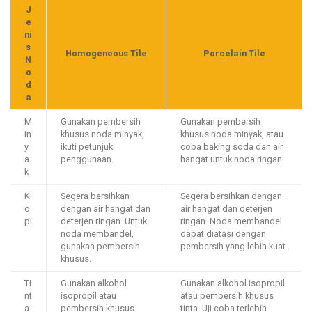
J
e
ni
s
Homogeneous Tile
Porcelain Tile
N
o
d
a
M
Gunakan pembersih
Gunakan pembersih
in
khusus noda minyak,
khusus noda minyak, atau
y
ikuti petunjuk
coba baking soda dan air
a
penggunaan.
hangat untuk noda ringan.
k
K
Segera bersihkan
Segera bersihkan dengan
o
dengan air hangat dan
air hangat dan deterjen
pi
deterjen ringan. Untuk
ringan. Noda membandel
noda membandel,
dapat diatasi dengan
gunakan pembersih
pembersih yang lebih kuat.
khusus.
Ti
Gunakan alkohol
Gunakan alkohol isopropil
nt
isopropil atau
atau pembersih khusus
a
pembersih khusus
tinta. Uji coba terlebih