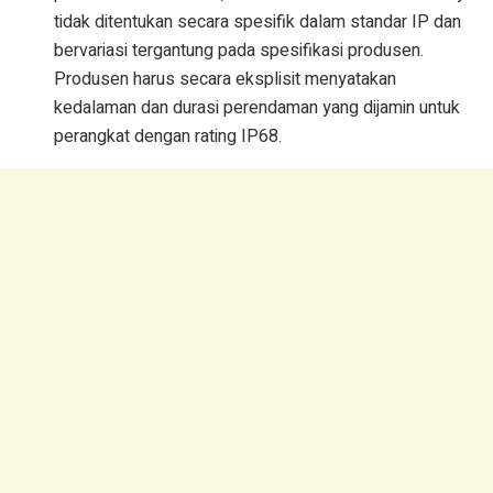
tidak ditentukan secara spesifik dalam standar IP dan
bervariasi tergantung pada spesifikasi produsen.
Produsen harus secara eksplisit menyatakan
kedalaman dan durasi perendaman yang dijamin untuk
perangkat dengan rating IP68.