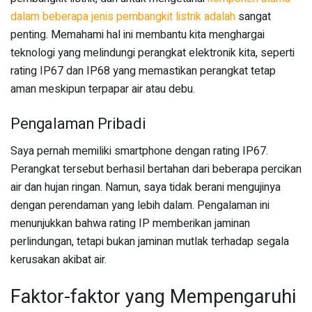
dalam beberapa jenis pembangkit listrik adalah
sangat
penting. Memahami hal ini membantu kita menghargai
teknologi yang melindungi perangkat elektronik kita, seperti
rating IP67 dan IP68 yang memastikan perangkat tetap
aman meskipun terpapar air atau debu.
Pengalaman Pribadi
Saya pernah memiliki smartphone dengan rating IP67.
Perangkat tersebut berhasil bertahan dari beberapa percikan
air dan hujan ringan. Namun, saya tidak berani mengujinya
dengan perendaman yang lebih dalam. Pengalaman ini
menunjukkan bahwa rating IP memberikan jaminan
perlindungan, tetapi bukan jaminan mutlak terhadap segala
kerusakan akibat air.
Faktor-faktor yang Mempengaruhi