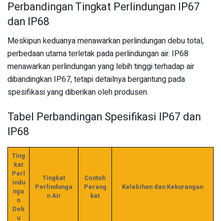
Perbandingan Tingkat Perlindungan IP67
dan IP68
Meskipun keduanya menawarkan perlindungan debu total,
perbedaan utama terletak pada perlindungan air. IP68
menawarkan perlindungan yang lebih tinggi terhadap air
dibandingkan IP67, tetapi detailnya bergantung pada
spesifikasi yang diberikan oleh produsen.
Tabel Perbandingan Spesifikasi IP67 dan
IP68
Ting
kat
Perl
Tingkat
Contoh
indu
Perlindunga
Perang
Kelebihan dan Kekurangan
nga
n Air
kat
n
Deb
u