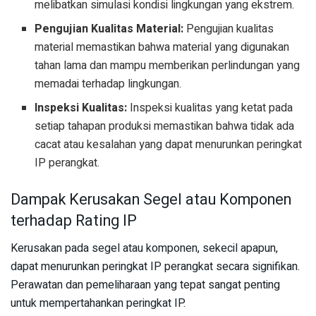
melibatkan simulasi kondisi lingkungan yang ekstrem.
Pengujian Kualitas Material:
Pengujian kualitas
material memastikan bahwa material yang digunakan
tahan lama dan mampu memberikan perlindungan yang
memadai terhadap lingkungan.
Inspeksi Kualitas:
Inspeksi kualitas yang ketat pada
setiap tahapan produksi memastikan bahwa tidak ada
cacat atau kesalahan yang dapat menurunkan peringkat
IP perangkat.
Dampak Kerusakan Segel atau Komponen
terhadap Rating IP
Kerusakan pada segel atau komponen, sekecil apapun,
dapat menurunkan peringkat IP perangkat secara signifikan.
Perawatan dan pemeliharaan yang tepat sangat penting
untuk mempertahankan peringkat IP.