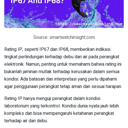
Source: smartwatchinsight.com
Rating IP, seperti IP67 dan IP68, memberikan indikasi
tingkat perlindungan terhadap debu dan air pada perangkat
elektronik. Namun, penting untuk memahami bahwa rating ini
bukanlah jaminan mutlak terhadap kerusakan dalam semua
kondisi. Ada batasan dan interpretasi yang perlu dipahami
agar penggunaan perangkat tetap aman dan sesuai harapan.
Rating IP hanya menguji perangkat dalam kondisi
laboratorium yang terkontrol. Kondisi dunia nyata jauh lebih
kompleks dan bisa mempengaruhi ketahanan perangkat
terhadap air dan debu.