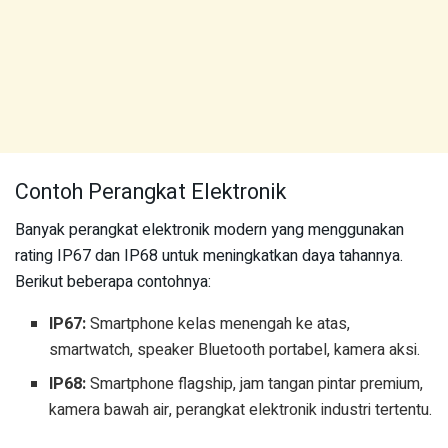
Contoh Perangkat Elektronik
Banyak perangkat elektronik modern yang menggunakan
rating IP67 dan IP68 untuk meningkatkan daya tahannya.
Berikut beberapa contohnya:
IP67:
Smartphone kelas menengah ke atas,
smartwatch, speaker Bluetooth portabel, kamera aksi.
IP68:
Smartphone flagship, jam tangan pintar premium,
kamera bawah air, perangkat elektronik industri tertentu.