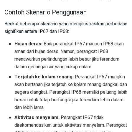
Contoh Skenario Penggunaan
Berikut beberapa skenario yang mengilustrasikan perbedaan
signifikan antara IP67 dan IP68:
Hujan deras:
Baik perangkat IP67 maupun IP68 akan
aman dari hujan deras. Namun, perangkat IP68
menawarkan perlindungan lebih besar jika terendam
dalam genangan air yang cukup dalam.
Terjatuh ke kolam renang:
Perangkat IP67 mungkin
akan bertahan jika terjatuh ke kolam renang dangkal dan
segera diangkat. Perangkat IP68 memiliki peluang lebih
besar untuk tetap berfungsi jika terendam lebih dalam
dan lebih lama.
Aktivitas menyelam:
Perangkat IP67 tidak
direkomendasikan untuk aktivitas menyelam. Perangkat