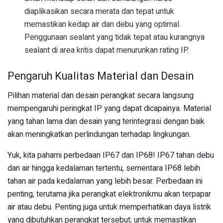
diaplikasikan secara merata dan tepat untuk
memastikan kedap air dan debu yang optimal.
Penggunaan sealant yang tidak tepat atau kurangnya
sealant di area kritis dapat menurunkan rating IP.
Pengaruh Kualitas Material dan Desain
Pilihan material dan desain perangkat secara langsung
mempengaruhi peringkat IP yang dapat dicapainya. Material
yang tahan lama dan desain yang terintegrasi dengan baik
akan meningkatkan perlindungan terhadap lingkungan.
Yuk, kita pahami perbedaan IP67 dan IP68! IP67 tahan debu
dan air hingga kedalaman tertentu, sementara IP68 lebih
tahan air pada kedalaman yang lebih besar. Perbedaan ini
penting, terutama jika perangkat elektronikmu akan terpapar
air atau debu. Penting juga untuk memperhatikan daya listrik
yang dibutuhkan perangkat tersebut; untuk memastikan