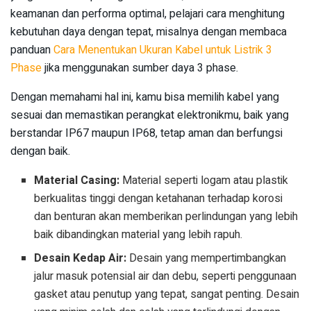
keamanan dan performa optimal, pelajari cara menghitung
kebutuhan daya dengan tepat, misalnya dengan membaca
panduan
Cara Menentukan Ukuran Kabel untuk Listrik 3
Phase
jika menggunakan sumber daya 3 phase.
Dengan memahami hal ini, kamu bisa memilih kabel yang
sesuai dan memastikan perangkat elektronikmu, baik yang
berstandar IP67 maupun IP68, tetap aman dan berfungsi
dengan baik.
Material Casing:
Material seperti logam atau plastik
berkualitas tinggi dengan ketahanan terhadap korosi
dan benturan akan memberikan perlindungan yang lebih
baik dibandingkan material yang lebih rapuh.
Desain Kedap Air:
Desain yang mempertimbangkan
jalur masuk potensial air dan debu, seperti penggunaan
gasket atau penutup yang tepat, sangat penting. Desain