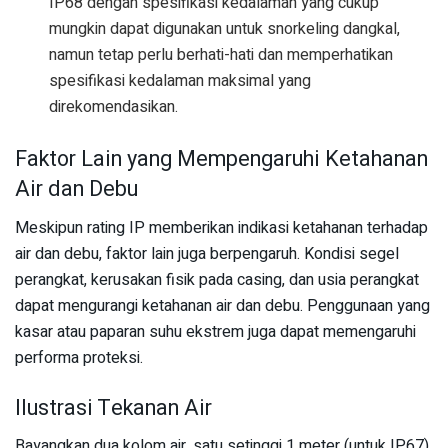
IP68 dengan spesifikasi kedalaman yang cukup
mungkin dapat digunakan untuk snorkeling dangkal,
namun tetap perlu berhati-hati dan memperhatikan
spesifikasi kedalaman maksimal yang
direkomendasikan.
Faktor Lain yang Mempengaruhi Ketahanan
Air dan Debu
Meskipun rating IP memberikan indikasi ketahanan terhadap
air dan debu, faktor lain juga berpengaruh. Kondisi segel
perangkat, kerusakan fisik pada casing, dan usia perangkat
dapat mengurangi ketahanan air dan debu. Penggunaan yang
kasar atau paparan suhu ekstrem juga dapat memengaruhi
performa proteksi.
Ilustrasi Tekanan Air
Bayangkan dua kolom air, satu setinggi 1 meter (untuk IP67)