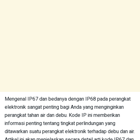
Mengenal IP67 dan bedanya dengan IP68 pada perangkat
elektronik sangat penting bagi Anda yang menginginkan
perangkat tahan air dan debu. Kode IP ini memberikan
informasi penting tentang tingkat perlindungan yang
ditawarkan suatu perangkat elektronik terhadap debu dan air.
Artikel ini akan menjelaskan secara detail arti kode IP67 dan