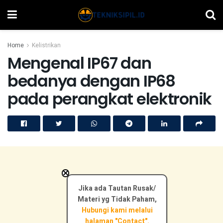
Home
Kelistrikan
Mengenal IP67 dan
bedanya dengan IP68
pada perangkat elektronik
×
Jika ada Tautan Rusak/
Materi yg Tidak Paham,
Hubungi kami melalui
halaman "Contact".