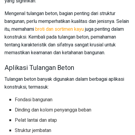
yang signifikan.
Mengenal tulangan beton, bagian penting dari struktur
bangunan, perlu memperhatikan kualitas dan jenisnya. Selain
itu, memahami
broti dan sortimen kayu
juga penting dalam
konstruksi. Kembali pada tulangan beton, pemahaman
tentang karakteristik dan sifatnya sangat krusial untuk
memastikan keamanan dan ketahanan bangunan.
Aplikasi Tulangan Beton
Tulangan beton banyak digunakan dalam berbagai aplikasi
konstruksi, termasuk:
Fondasi bangunan
Dinding dan kolom penyangga beban
Pelat lantai dan atap
Struktur jembatan