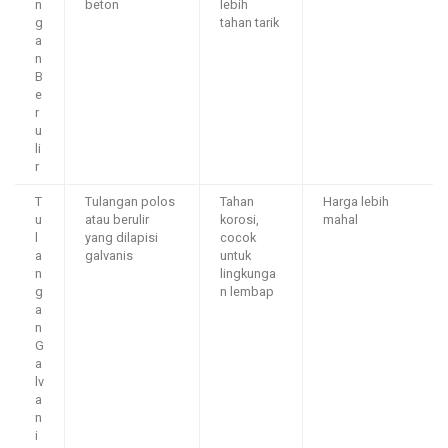
n
beton
lebih
g
tahan tarik
a
n
B
e
r
u
li
r
T
Tulangan polos
Tahan
Harga lebih
u
atau berulir
korosi,
mahal
l
yang dilapisi
cocok
a
galvanis
untuk
n
lingkunga
g
n lembap
a
n
G
a
lv
a
n
i