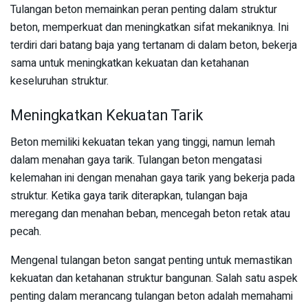
Tulangan beton memainkan peran penting dalam struktur
beton, memperkuat dan meningkatkan sifat mekaniknya. Ini
terdiri dari batang baja yang tertanam di dalam beton, bekerja
sama untuk meningkatkan kekuatan dan ketahanan
keseluruhan struktur.
Meningkatkan Kekuatan Tarik
Beton memiliki kekuatan tekan yang tinggi, namun lemah
dalam menahan gaya tarik. Tulangan beton mengatasi
kelemahan ini dengan menahan gaya tarik yang bekerja pada
struktur. Ketika gaya tarik diterapkan, tulangan baja
meregang dan menahan beban, mencegah beton retak atau
pecah.
Mengenal tulangan beton sangat penting untuk memastikan
kekuatan dan ketahanan struktur bangunan. Salah satu aspek
penting dalam merancang tulangan beton adalah memahami