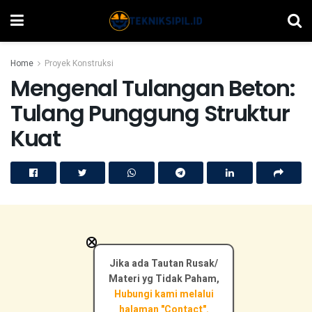
Home
Proyek Konstruksi
Mengenal Tulangan Beton:
Tulang Punggung Struktur
Kuat
×
Jika ada Tautan Rusak/
Materi yg Tidak Paham,
Hubungi kami melalui
halaman "Contact".