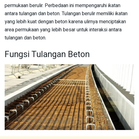
permukaan berulir. Perbedaan ini mempengaruhi ikatan
antara tulangan dan beton. Tulangan berulir memiliki ikatan
yang lebih kuat dengan beton karena ulirnya menciptakan
area permukaan yang lebih besar untuk interaksi antara
tulangan dan beton.
Fungsi Tulangan Beton