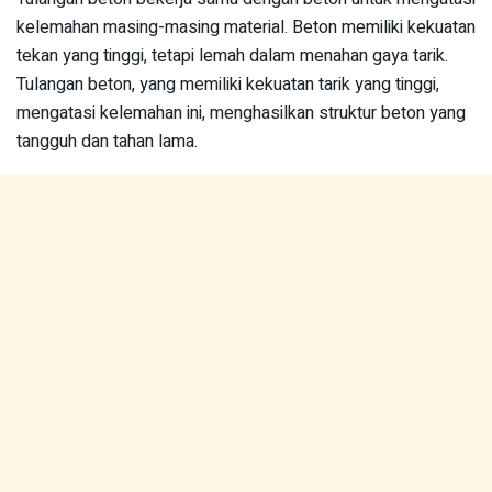
kelemahan masing-masing material. Beton memiliki kekuatan
tekan yang tinggi, tetapi lemah dalam menahan gaya tarik.
Tulangan beton, yang memiliki kekuatan tarik yang tinggi,
mengatasi kelemahan ini, menghasilkan struktur beton yang
tangguh dan tahan lama.