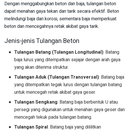
Dengan menggabungkan beton dan baja, tulangan beton
dapat menahan gaya tekan dan tarik secara efektif. Beton
melindungi baja dari korosi, sementara baja memperkuat
beton dan mencegahnya retak akibat gaya tarik.
Jenis-jenis Tulangan Beton
Tulangan Batang (Tulangan Longitudinal)
: Batang
baja lurus yang ditempatkan sejajar dengan arah gaya
yang akan diterima struktur.
Tulangan Aduk (Tulangan Transversal)
: Batang baja
yang ditempatkan tegak lurus dengan tulangan batang
untuk mencegah retak akibat gaya geser.
Tulangan Sengkang
: Batang baja berbentuk U atau
persegi yang digunakan untuk menahan gaya geser dan
mencegah tekuk pada tulangan batang.
Tulangan Spiral
: Batang baja yang dililitkan