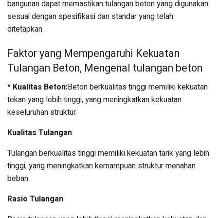
bangunan dapat memastikan tulangan beton yang digunakan
sesuai dengan spesifikasi dan standar yang telah
ditetapkan.
Faktor yang Mempengaruhi Kekuatan
Tulangan Beton, Mengenal tulangan beton
*
Kualitas Beton:
Beton berkualitas tinggi memiliki kekuatan
tekan yang lebih tinggi, yang meningkatkan kekuatan
keseluruhan struktur.
Kualitas Tulangan
Tulangan berkualitas tinggi memiliki kekuatan tarik yang lebih
tinggi, yang meningkatkan kemampuan struktur menahan
beban.
Rasio Tulangan