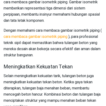
cara membaca gambar isometrik piping. Gambar isometrik
memberikan representasi tiga dimensi dari sistem
perpipaan, membantu insinyur memahami hubungan spasial
dan tata letak komponen.
Dengan memahami cara membaca gambar isometrik piping (
cara membaca gambar isometrik piping
), para profesional
teknik sipil dapat memastikan bahwa tulangan beton yang
mereka desain akan bekerja secara efektif dan aman dalam
struktur bangunan.
Meningkatkan Kekuatan Tekan
Selain meningkatkan kekuatan tarik, tulangan beton juga
meningkatkan kekuatan tekan beton. Ketika gaya tekan
diterapkan, tulangan baja menahan beban, membantu
mencegah beton hancur. Kombinasi beton dan tulangan baja
menciptakan struktur yang mampu menahan beban tekan