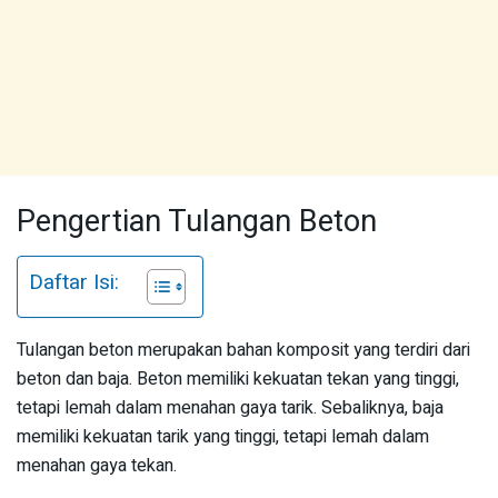
Pengertian Tulangan Beton
Daftar Isi:
Tulangan beton merupakan bahan komposit yang terdiri dari
beton dan baja. Beton memiliki kekuatan tekan yang tinggi,
tetapi lemah dalam menahan gaya tarik. Sebaliknya, baja
memiliki kekuatan tarik yang tinggi, tetapi lemah dalam
menahan gaya tekan.