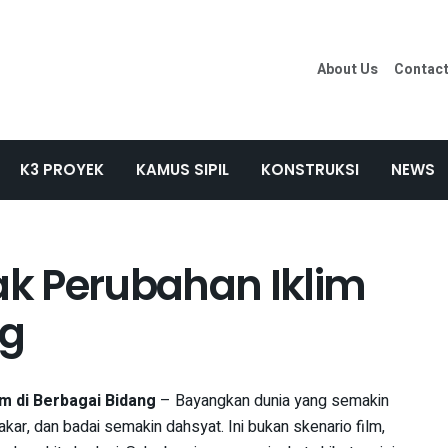
About Us
Contac
K3 PROYEK
KAMUS SIPIL
KONSTRUKSI
NEWS
k Perubahan Iklim
ng
m di Berbagai Bidang
– Bayangkan dunia yang semakin
bakar, dan badai semakin dahsyat. Ini bukan skenario film,