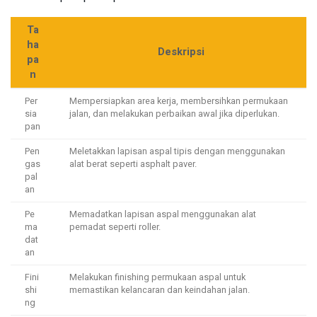
Ta
ha
Deskripsi
pa
n
Per
Mempersiapkan area kerja, membersihkan permukaan
sia
jalan, dan melakukan perbaikan awal jika diperlukan.
pan
Pen
Meletakkan lapisan aspal tipis dengan menggunakan
gas
alat berat seperti asphalt paver.
pal
an
Pe
Memadatkan lapisan aspal menggunakan alat
ma
pemadat seperti roller.
dat
an
Fini
Melakukan finishing permukaan aspal untuk
shi
memastikan kelancaran dan keindahan jalan.
ng