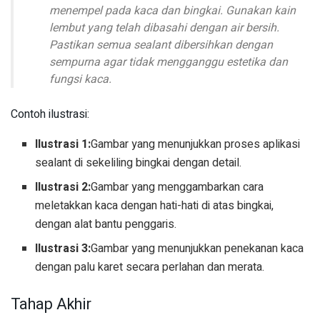
menempel pada kaca dan bingkai. Gunakan kain
lembut yang telah dibasahi dengan air bersih.
Pastikan semua sealant dibersihkan dengan
sempurna agar tidak mengganggu estetika dan
fungsi kaca.
Contoh ilustrasi:
Ilustrasi 1:
Gambar yang menunjukkan proses aplikasi
sealant di sekeliling bingkai dengan detail.
Ilustrasi 2:
Gambar yang menggambarkan cara
meletakkan kaca dengan hati-hati di atas bingkai,
dengan alat bantu penggaris.
Ilustrasi 3:
Gambar yang menunjukkan penekanan kaca
dengan palu karet secara perlahan dan merata.
Tahap Akhir