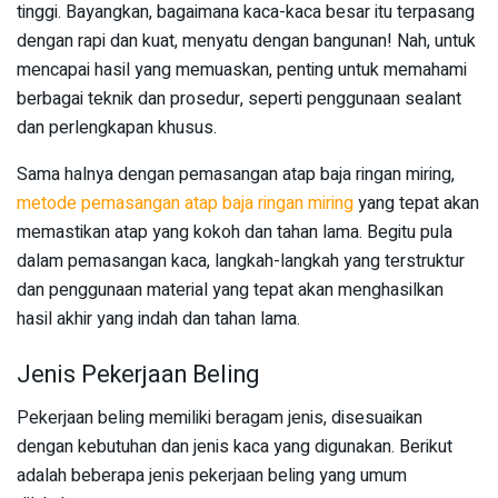
tinggi. Bayangkan, bagaimana kaca-kaca besar itu terpasang
dengan rapi dan kuat, menyatu dengan bangunan! Nah, untuk
mencapai hasil yang memuaskan, penting untuk memahami
berbagai teknik dan prosedur, seperti penggunaan sealant
dan perlengkapan khusus.
Sama halnya dengan pemasangan atap baja ringan miring,
metode pemasangan atap baja ringan miring
yang tepat akan
memastikan atap yang kokoh dan tahan lama. Begitu pula
dalam pemasangan kaca, langkah-langkah yang terstruktur
dan penggunaan material yang tepat akan menghasilkan
hasil akhir yang indah dan tahan lama.
Jenis Pekerjaan Beling
Pekerjaan beling memiliki beragam jenis, disesuaikan
dengan kebutuhan dan jenis kaca yang digunakan. Berikut
adalah beberapa jenis pekerjaan beling yang umum