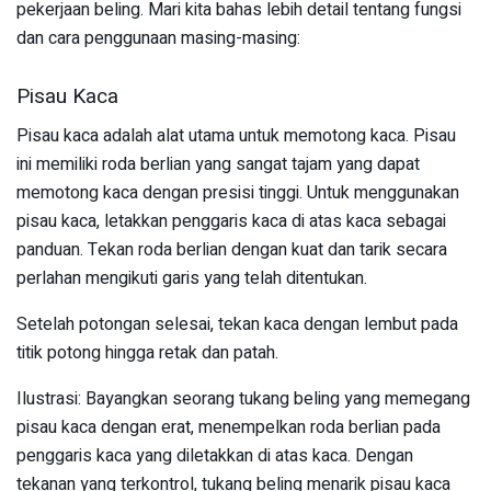
pekerjaan beling. Mari kita bahas lebih detail tentang fungsi
dan cara penggunaan masing-masing:
Pisau Kaca
Pisau kaca adalah alat utama untuk memotong kaca. Pisau
ini memiliki roda berlian yang sangat tajam yang dapat
memotong kaca dengan presisi tinggi. Untuk menggunakan
pisau kaca, letakkan penggaris kaca di atas kaca sebagai
panduan. Tekan roda berlian dengan kuat dan tarik secara
perlahan mengikuti garis yang telah ditentukan.
Setelah potongan selesai, tekan kaca dengan lembut pada
titik potong hingga retak dan patah.
Ilustrasi: Bayangkan seorang tukang beling yang memegang
pisau kaca dengan erat, menempelkan roda berlian pada
penggaris kaca yang diletakkan di atas kaca. Dengan
tekanan yang terkontrol, tukang beling menarik pisau kaca