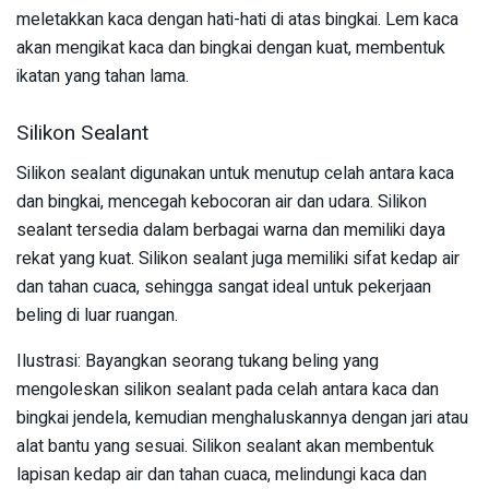
meletakkan kaca dengan hati-hati di atas bingkai. Lem kaca
akan mengikat kaca dan bingkai dengan kuat, membentuk
ikatan yang tahan lama.
Silikon Sealant
Silikon sealant digunakan untuk menutup celah antara kaca
dan bingkai, mencegah kebocoran air dan udara. Silikon
sealant tersedia dalam berbagai warna dan memiliki daya
rekat yang kuat. Silikon sealant juga memiliki sifat kedap air
dan tahan cuaca, sehingga sangat ideal untuk pekerjaan
beling di luar ruangan.
Ilustrasi: Bayangkan seorang tukang beling yang
mengoleskan silikon sealant pada celah antara kaca dan
bingkai jendela, kemudian menghaluskannya dengan jari atau
alat bantu yang sesuai. Silikon sealant akan membentuk
lapisan kedap air dan tahan cuaca, melindungi kaca dan