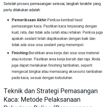
Setelah proses pemasangan selesai, langkah terakhir yang
perlu dilakukan adalah:
Pemeriksaan Akhir:
Periksa kembali hasil
pemasangan kaca. Pastikan kaca terpasang dengan
kuat, rata, dan tidak ada celah atau retakan. Periksa juga
apakah sealant telah diaplikasikan dengan baik dan
tidak ada sisa-sisa sealant yang menempel.
Finishing:
Bersihkan area kerja dari sisa-sisa material
atau kotoran. Pastikan area kerja bersih dan rapi. Anda
juga dapat melakukan finishing tambahan, seperti
mengecat bingkai atau memasang aksesoris tambahan
pada kaca, sesuai dengan kebutuhan.
Teknik dan Strategi Pemasangan
Kaca: Metode Pelaksanaan