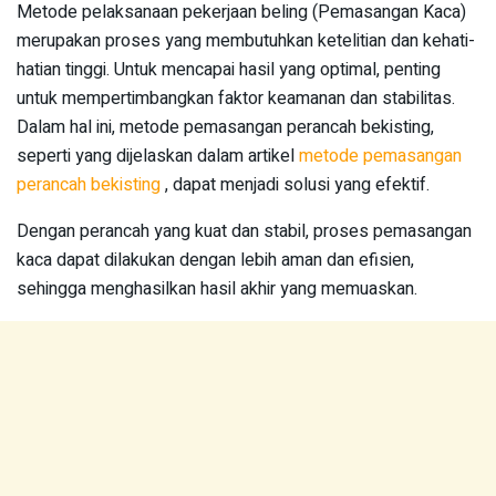
Metode pelaksanaan pekerjaan beling (Pemasangan Kaca)
merupakan proses yang membutuhkan ketelitian dan kehati-
hatian tinggi. Untuk mencapai hasil yang optimal, penting
untuk mempertimbangkan faktor keamanan dan stabilitas.
Dalam hal ini, metode pemasangan perancah bekisting,
seperti yang dijelaskan dalam artikel
metode pemasangan
perancah bekisting
, dapat menjadi solusi yang efektif.
Dengan perancah yang kuat dan stabil, proses pemasangan
kaca dapat dilakukan dengan lebih aman dan efisien,
sehingga menghasilkan hasil akhir yang memuaskan.