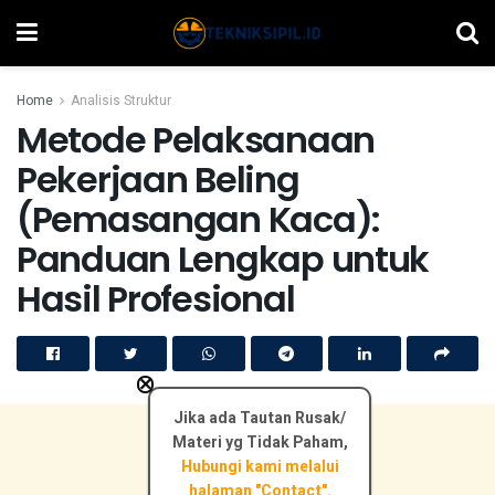
Home
Analisis Struktur
Metode Pelaksanaan
Pekerjaan Beling
(Pemasangan Kaca):
Panduan Lengkap untuk
Hasil Profesional
×
Jika ada Tautan Rusak/
Materi yg Tidak Paham,
Hubungi kami melalui
halaman "Contact".