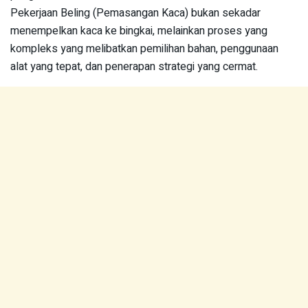
Pekerjaan Beling (Pemasangan Kaca) bukan sekadar
menempelkan kaca ke bingkai, melainkan proses yang
kompleks yang melibatkan pemilihan bahan, penggunaan
alat yang tepat, dan penerapan strategi yang cermat.