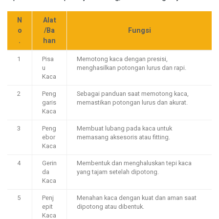
N
Alat
o
/Ba
Fungsi
.
han
1
Pisa
Memotong kaca dengan presisi,
u
menghasilkan potongan lurus dan rapi.
Kaca
2
Peng
Sebagai panduan saat memotong kaca,
garis
memastikan potongan lurus dan akurat.
Kaca
3
Peng
Membuat lubang pada kaca untuk
ebor
memasang aksesoris atau fitting.
Kaca
4
Gerin
Membentuk dan menghaluskan tepi kaca
da
yang tajam setelah dipotong.
Kaca
5
Penj
Menahan kaca dengan kuat dan aman saat
epit
dipotong atau dibentuk.
Kaca