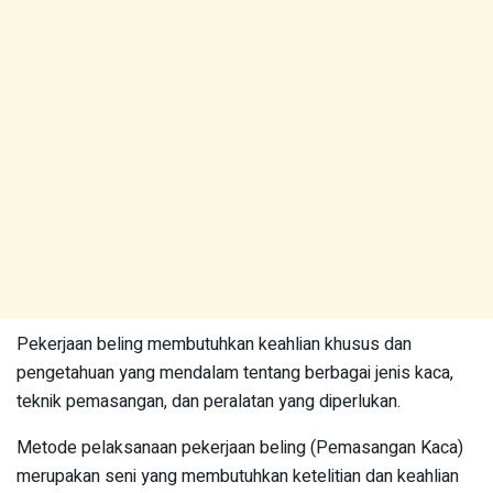
Pekerjaan beling membutuhkan keahlian khusus dan
pengetahuan yang mendalam tentang berbagai jenis kaca,
teknik pemasangan, dan peralatan yang diperlukan.
Metode pelaksanaan pekerjaan beling (Pemasangan Kaca)
merupakan seni yang membutuhkan ketelitian dan keahlian