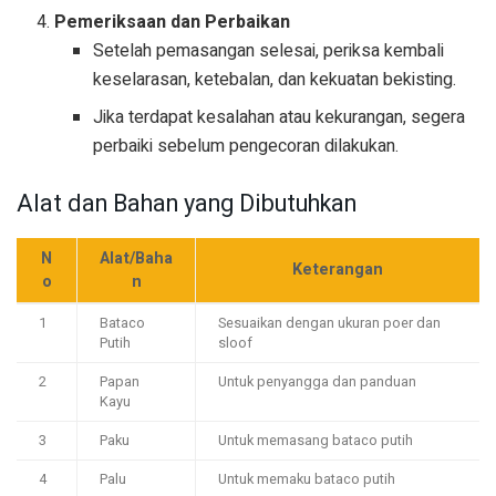
Pemeriksaan dan Perbaikan
Setelah pemasangan selesai, periksa kembali
keselarasan, ketebalan, dan kekuatan bekisting.
Jika terdapat kesalahan atau kekurangan, segera
perbaiki sebelum pengecoran dilakukan.
Alat dan Bahan yang Dibutuhkan
N
Alat/Baha
Keterangan
o
n
1
Bataco
Sesuaikan dengan ukuran poer dan
Putih
sloof
2
Papan
Untuk penyangga dan panduan
Kayu
3
Paku
Untuk memasang bataco putih
4
Palu
Untuk memaku bataco putih