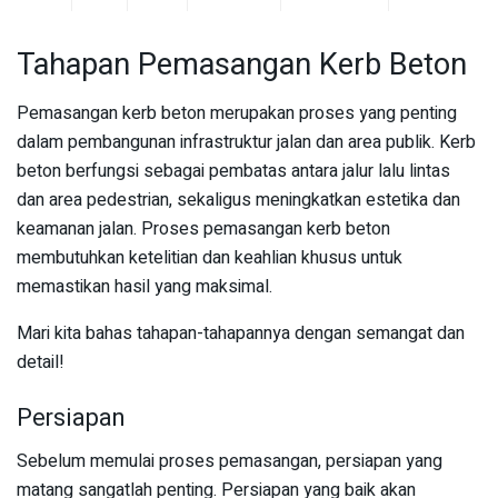
Tahapan Pemasangan Kerb Beton
Pemasangan kerb beton merupakan proses yang penting
dalam pembangunan infrastruktur jalan dan area publik. Kerb
beton berfungsi sebagai pembatas antara jalur lalu lintas
dan area pedestrian, sekaligus meningkatkan estetika dan
keamanan jalan. Proses pemasangan kerb beton
membutuhkan ketelitian dan keahlian khusus untuk
memastikan hasil yang maksimal.
Mari kita bahas tahapan-tahapannya dengan semangat dan
detail!
Persiapan
Sebelum memulai proses pemasangan, persiapan yang
matang sangatlah penting. Persiapan yang baik akan