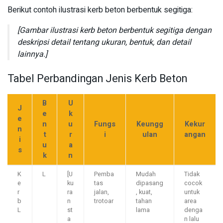
Berikut contoh ilustrasi kerb beton berbentuk segitiga:
[Gambar ilustrasi kerb beton berbentuk segitiga dengan
deskripsi detail tentang ukuran, bentuk, dan detail
lainnya.]
Tabel Perbandingan Jenis Kerb Beton
B
U
J
e
k
e
n
u
Fungs
Keungg
Kekur
n
t
r
i
ulan
angan
i
u
a
s
k
n
K
L
[U
Pemba
Mudah
Tidak
e
ku
tas
dipasang
cocok
r
ra
jalan,
, kuat,
untuk
b
n
trotoar
tahan
area
L
st
lama
denga
a
n lalu