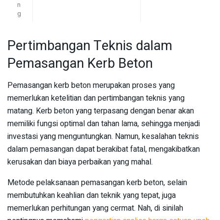
n
g
Pertimbangan Teknis dalam
Pemasangan Kerb Beton
Pemasangan kerb beton merupakan proses yang
memerlukan ketelitian dan pertimbangan teknis yang
matang. Kerb beton yang terpasang dengan benar akan
memiliki fungsi optimal dan tahan lama, sehingga menjadi
investasi yang menguntungkan. Namun, kesalahan teknis
dalam pemasangan dapat berakibat fatal, mengakibatkan
kerusakan dan biaya perbaikan yang mahal.
Metode pelaksanaan pemasangan kerb beton, selain
membutuhkan keahlian dan teknik yang tepat, juga
memerlukan perhitungan yang cermat. Nah, di sinilah