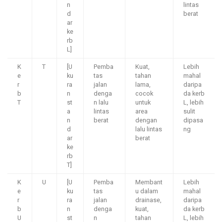
n
lintas
d
berat
ar
ke
rb
L]
K
T
[U
Pemba
Kuat,
Lebih
e
ku
tas
tahan
mahal
r
ra
jalan
lama,
daripa
b
n
denga
cocok
da kerb
T
st
n lalu
untuk
L, lebih
a
lintas
area
sulit
n
berat
dengan
dipasa
d
lalu lintas
ng
ar
berat
ke
rb
T]
K
U
[U
Pemba
Membant
Lebih
e
ku
tas
u dalam
mahal
r
ra
jalan
drainase,
daripa
b
n
denga
kuat,
da kerb
U
st
n
tahan
L, lebih