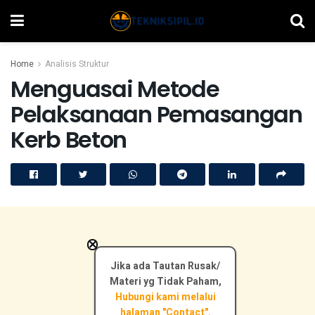
Home
Analisis Struktur
Menguasai Metode
Pelaksanaan Pemasangan
Kerb Beton
×
Jika ada Tautan Rusak/
Materi yg Tidak Paham,
Hubungi kami melalui
halaman "Contact".