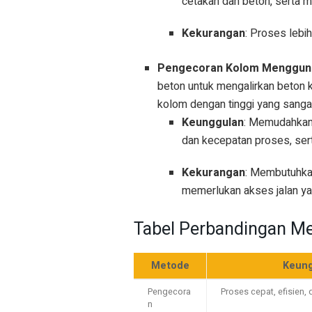
cetakan dan beton, serta me
Kekurangan
: Proses lebi
Pengecoran Kolom Menggun
beton untuk mengalirkan beton k
kolom dengan tinggi yang sangat
Keunggulan
: Memudahkan 
dan kecepatan proses, ser
Kekurangan
: Membutuhkan
memerlukan akses jalan y
Tabel Perbandingan M
Metode
Keung
Pengecora
Proses cepat, efisien,
n