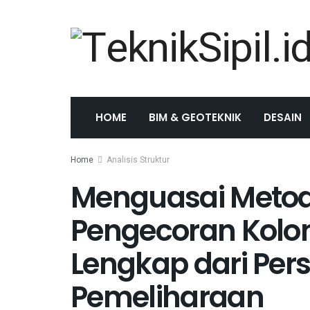
HOME
BIM & GEOTEKNIK
DESAIN
Home
Analisis Struktur
Menguasai Meto
Pengecoran Kolo
Lengkap dari Per
Pemeliharaan