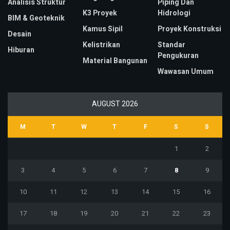
Analisis Struktur
Piping Dan
K3 Proyek
Hidrologi
BIM & Geoteknik
Kamus Sipil
Proyek Konstruksi
Desain
Kelistrikan
Standar
Hiburan
Pengukuran
Material Bangunan
Wawasan Umum
AUGUST 2026
M
T
W
T
F
S
S
1
2
3
4
5
6
7
8
9
10
11
12
13
14
15
16
17
18
19
20
21
22
23