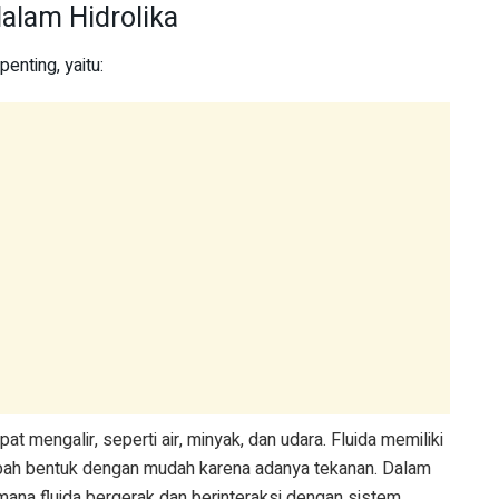
alam Hidrolika
enting, yaitu:
at mengalir, seperti air, minyak, dan udara. Fluida memiliki
erubah bentuk dengan mudah karena adanya tekanan. Dalam
imana fluida bergerak dan berinteraksi dengan sistem.