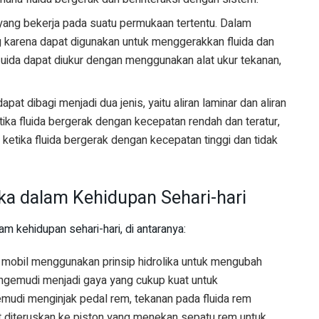
yang bekerja pada suatu permukaan tertentu. Dalam
ng karena dapat digunakan untuk menggerakkan fluida dan
luida dapat diukur dengan menggunakan alat ukur tekanan,
apat dibagi menjadi dua jenis, yaitu aliran laminar dan aliran
ketika fluida bergerak dengan kecepatan rendah dan teratur,
i ketika fluida bergerak dengan kecepatan tinggi dan tidak
ika dalam Kehidupan Sehari-hari
am kehidupan sehari-hari, di antaranya:
mobil menggunakan prinsip hidrolika untuk mengubah
engemudi menjadi gaya yang cukup kuat untuk
mudi menginjak pedal rem, tekanan pada fluida rem
t diteruskan ke piston yang menekan sepatu rem untuk