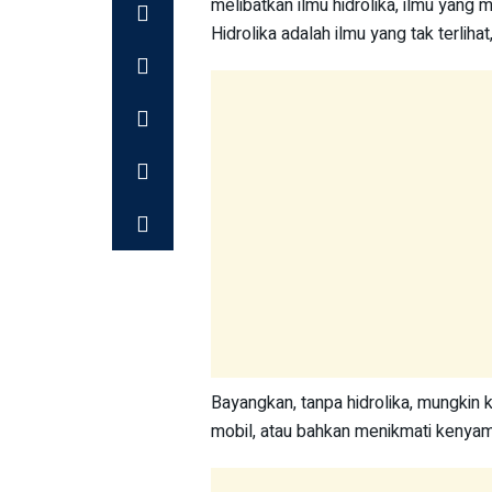
melibatkan ilmu hidrolika, ilmu yang 
Hidrolika adalah ilmu yang tak terliha
Bayangkan, tanpa hidrolika, mungkin 
mobil, atau bahkan menikmati kenyama