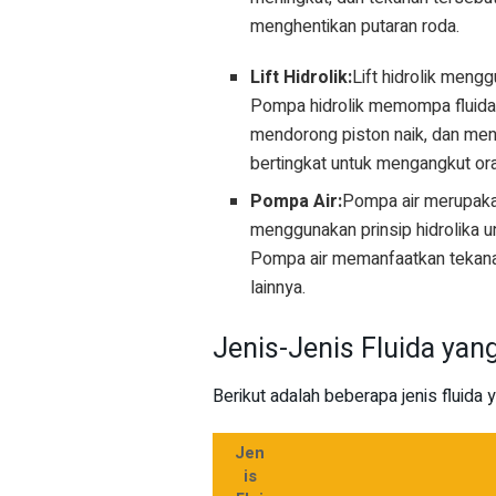
menghentikan putaran roda.
Lift Hidrolik:
Lift hidrolik meng
Pompa hidrolik memompa fluida k
mendorong piston naik, dan men
bertingkat untuk mengangkut or
Pompa Air:
Pompa air merupakan
menggunakan prinsip hidrolika u
Pompa air memanfaatkan tekanan
lainnya.
Jenis-Jenis Fluida yan
Berikut adalah beberapa jenis fluida
Jen
is