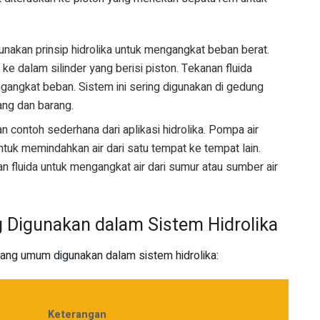
gunakan prinsip hidrolika untuk mengangkat beban berat.
e dalam silinder yang berisi piston. Tekanan fluida
gangkat beban. Sistem ini sering digunakan di gedung
ang dan barang.
 contoh sederhana dari aplikasi hidrolika. Pompa air
ntuk memindahkan air dari satu tempat ke tempat lain.
 fluida untuk mengangkat air dari sumur atau sumber air
g Digunakan dalam Sistem Hidrolika
 yang umum digunakan dalam sistem hidrolika:
Keterangan