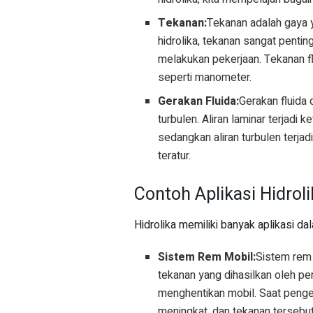
Tekanan:
Tekanan adalah gaya 
hidrolika, tekanan sangat penti
melakukan pekerjaan. Tekanan f
seperti manometer.
Gerakan Fluida:
Gerakan fluida d
turbulen. Aliran laminar terjadi 
sedangkan aliran turbulen terjad
teratur.
Contoh Aplikasi Hidrol
Hidrolika memiliki banyak aplikasi dal
Sistem Rem Mobil:
Sistem rem 
tekanan yang dihasilkan oleh p
menghentikan mobil. Saat penge
meningkat, dan tekanan tersebu