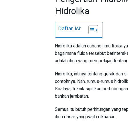
Hidrolika
Daftar Isi:
Hidrolika adalah cabang ilmu fisika ya
bagaimana fluida tersebut berinterak
adalah ilmu yang mempelajari tentang
Hidrolika, intinya tentang gerak dan sif
contohnya. Nah, rumus-rumus hidrolik
Soalnya, teknik sipil kan berhubungan
bahkan jembatan.
Semua itu butuh perhitungan yang tepat
ilmu dasar yang wajib dikuasai.